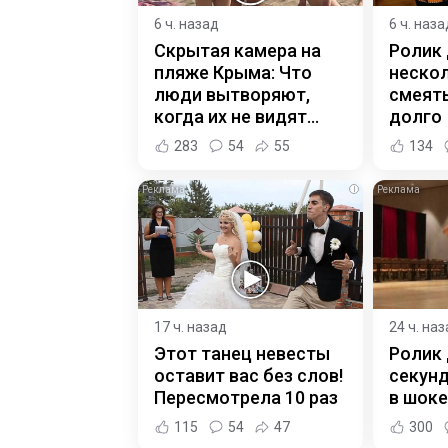
6 ч. назад
6 ч. наза
Скрытая камера на
Ролик
пляже Крыма: Что
нескол
люди вытворяют,
смеять
когда их не видят...
долго
283
54
55
134
i
17 ч. назад
24 ч. на
Этот танец невесты
Ролик 
оставит вас без слов!
секунд
Пересмотрела 10 раз
в шоке
115
54
47
300