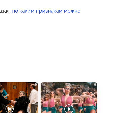
азал,
по каким признакам можно
i
i