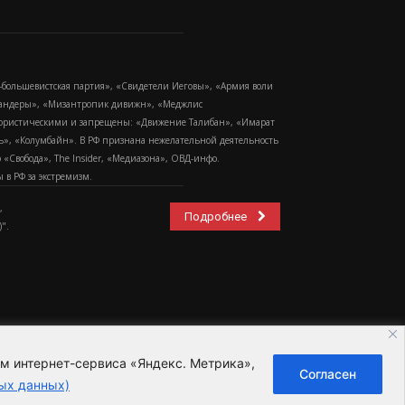
-большевистская партия», «Свидетели Иеговы», «Армия воли
 Бандеры», «Мизантропик дивижн», «Меджлис
еррористическими и запрещены: «Движение Талибан», «Имарат
еть», «Колумбайн». В РФ признана нежелательной деятельность
Свобода», The Insider, «Медиазона», ОВД-инфо.
в РФ за экстремизм.
,
Подробнее
".
ем интернет-сервиса «Яндекс. Метрика»,
Согласен
ьзовательское соглашение
ых данных)
ных данных