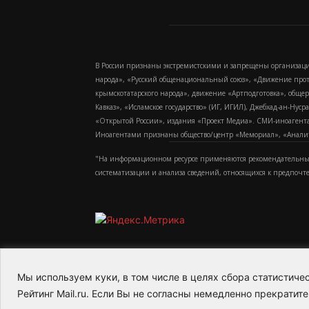
В России признаны экстремистскими и запрещены организаци
народа», «Русский общенациональный союз», «Движение про
крымскотатарского народа», движение «Артподготовка», обще
Кавказ», «Исламское государство» (ИГ, ИГИЛ), Джебхад-ан-Ну
«Открытой России», издания «Проект Медиа». СМИ-иноагентам
Иноагентами признаны общество/центр «Мемориал», «Аналитич
"На информационном ресурсе применяются рекомендательные
систематизации и анализа сведений, относящихся к предпочт
Мы используем куки, в том числе в целях сбора статистич
2015-2026- Информационное агентство МедиаПото
Рейтинг Mail.ru. Если Вы не согласны немедленно прекратите