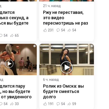
д
21 ч. назад
 длится
Ржу не переставая,
ько секунд, а
это видео
ся вы будете
пересмотришь не раз
231
54
54
54
65
i
i
зад
6 ч. назад
длится пару
Ролик из Омска: вы
, но вы будете
будете смеяться
 от увиденного
долго
54
33
191
54
59