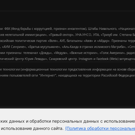
и: ФБК (Фонд борьбы с коррупцией, признан иноагентом), Штабы Навального, «Национал
тив нелегальной иммиграции», «Правый сектор», УНА-УНСО, УПА, «Тризуб им. Степана
российская политическая партия «Воля», АУЕ, батальоны «Азов» и «Айдар». Признаны т
сра, «АУМ Синрике», «Братья-мусульмане», «Аль-Каида в странах исламского Магриба», «С
и признаны: телеканал «Дождь», «Медуза», «Важные истории», «Голос Америки», радио «
еский Центр Юрия Левады», Сахаровский центр. Instagram и Facebook (Metа) запрещены 
 технологии (информационные технологии предоставления информации на основе сбора
ениям пользователей сети "Интернет", находящихся на территории Российской Федерации)
еских данных и обработки персональных данных с использовани
Для справки
Об издании
Пол
к
 использование данного сайта.
(Политика обработки персональн
Политика обработки персональ