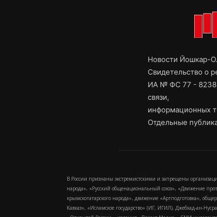
Новости Йошкар-Ол
Свидетельство о 
ИА № ФС 77 - 8238
связи,
информационных т
Отдельные публика
В России признаны экстремистскими и запрещены организаци
народа», «Русский общенациональный союз», «Движение про
крымскотатарского народа», движение «Артподготовка», обще
Кавказ», «Исламское государство» (ИГ, ИГИЛ), Джебхад-ан-Ну