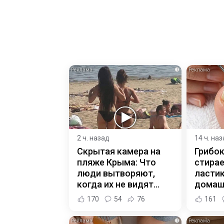
i
2 ч. назад
14 ч. на
Скрытая камера на
Грибок
пляже Крыма: Что
стирае
люди вытворяют,
ласти
когда их не видят...
домаш
170
54
76
161
i