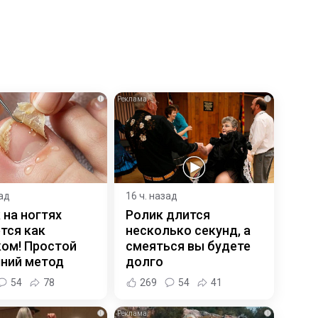
i
i
зад
16 ч. назад
 на ногтях
Ролик длится
тся как
несколько секунд, а
ком! Простой
смеяться вы будете
ний метод
долго
54
78
269
54
41
i
i