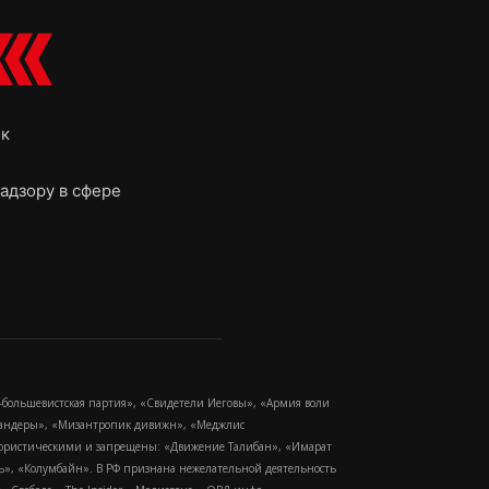
ок
адзору в сфере
-большевистская партия», «Свидетели Иеговы», «Армия воли
 Бандеры», «Мизантропик дивижн», «Меджлис
еррористическими и запрещены: «Движение Талибан», «Имарат
еть», «Колумбайн». В РФ признана нежелательной деятельность