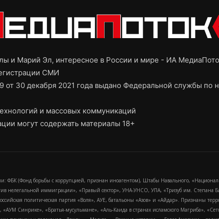
ы и Марий Эл, интересное в России и мире - ИА МедиаПот
регистрации СМИ
9 от 30 декабря 2021 года выдано Федеральной службы по н
ехнологий и массовых коммуникаций
ции могут содержать материалы 18+
и: ФБК (Фонд борьбы с коррупцией, признан иноагентом), Штабы Навального, «Национал
тив нелегальной иммиграции», «Правый сектор», УНА-УНСО, УПА, «Тризуб им. Степана
российская политическая партия «Воля», АУЕ, батальоны «Азов» и «Айдар». Признаны т
сра, «АУМ Синрике», «Братья-мусульмане», «Аль-Каида в странах исламского Магриба», «С