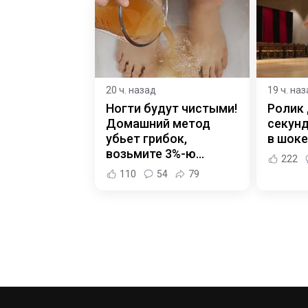
20 ч. назад
19 ч. на
Ногти будут чистыми!
Ролик 
Домашний метод
секунд
убьет грибок,
в шоке
возьмите 3%-ю…
222
110
54
79