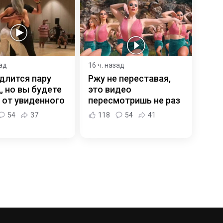
зад
16 ч. назад
длится пару
Ржу не переставая,
, но вы будете
это видео
 от увиденного
пересмотришь не раз
54
37
118
54
41