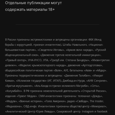
Отдельные публикации могут
содержать материалы 18+
В России признаны экстремистскими и запрещены организации: ФБК (Фонд
борьбы с коррупцией, признан иноагентом), Штабы Навального, «Национал-
большевистская партия», «Свидетели Иеговы», «Армия воли народа», «Русский
общенациональный союз», «Движение против нелегальной иммиграции»,
«Правый сектор», УНА-УНСО, УПА, «Тризуб им. Степана Бандеры», «Мизантропик
дивижн», «Меджлис крымскотатарского народа», движение «Артподготовка»,
общероссийская политическая партия «Воля», АУЕ, батальоны «Азов» и «Айдар».
Признаны террористическими и запрещены: «Движение Талибан», «Имарат
Кавказ», «Исламское государство» (ИГ, ИГИЛ), Джебхад-ан-Нусра, «АУМ Синрике»,
«Братья-мусульмане», «Аль-Каида в странах исламского Магриба», «Сеть»,
«Колумбайн». В РФ признана нежелательной деятельность «Открытой России»,
издания «Проект Медиа». СМИ-иноагентами признаны: телеканал «Дождь»,
«Медуза», «Важные истории», «Голос Америки», радио «Свобода», The Insider,
«Медиазона», ОВД-инфо. Иноагентами признаны общество/центр «Мемориал»,
«Аналитический Центр Юрия Левады», Сахаровский центр. Instagram и Facebook