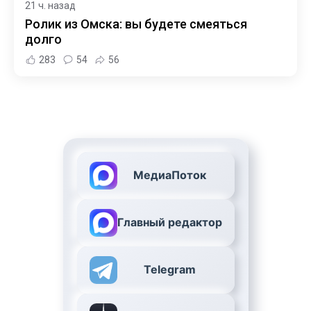
21 ч. назад
Ролик из Омска: вы будете смеяться
долго
283
54
56
МедиаПоток
Главный редактор
Telegram