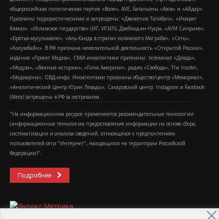
общероссийская политическая партия «Воля», АУЕ, батальоны «Азов» и «Айдар».
Признаны террористическими и запрещены: «Движение Талибан», «Имарат
Кавказ», «Исламское государство» (ИГ, ИГИЛ), Джебхад-ан-Нусра, «АУМ Синрике»,
«Братья-мусульмане», «Аль-Каида в странах исламского Магриба», «Сеть»,
«Колумбайн». В РФ признана нежелательной деятельность «Открытой России»,
издания «Проект Медиа». СМИ-иноагентами признаны: телеканал «Дождь»,
«Медуза», «Важные истории», «Голос Америки», радио «Свобода», The Insider,
«Медиазона», ОВД-инфо. Иноагентами признаны общество/центр «Мемориал»,
«Аналитический Центр Юрия Левады», Сахаровский центр. Instagram и Facebook
(Metа) запрещены в РФ за экстремизм.
"На информационном ресурсе применяются рекомендательные технологии
(информационные технологии предоставления информации на основе сбора,
систематизации и анализа сведений, относящихся к предпочтениям
пользователей сети "Интернет", находящихся на территории Российской
Федерации)".
Подробнее