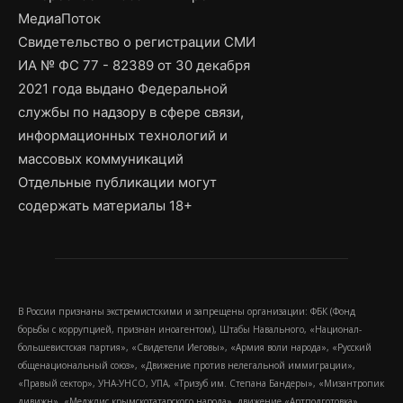
МедиаПоток
Свидетельство о регистрации СМИ
ИА № ФС 77 - 82389 от 30 декабря
2021 года выдано Федеральной
службы по надзору в сфере связи,
информационных технологий и
массовых коммуникаций
Отдельные публикации могут
содержать материалы 18+
В России признаны экстремистскими и запрещены организации: ФБК (Фонд
борьбы с коррупцией, признан иноагентом), Штабы Навального, «Национал-
большевистская партия», «Свидетели Иеговы», «Армия воли народа», «Русский
общенациональный союз», «Движение против нелегальной иммиграции»,
«Правый сектор», УНА-УНСО, УПА, «Тризуб им. Степана Бандеры», «Мизантропик
дивижн», «Меджлис крымскотатарского народа», движение «Артподготовка»,