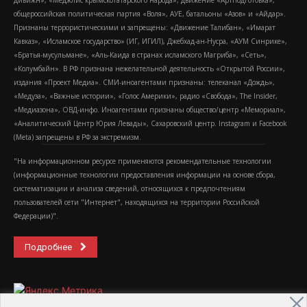
дивижн», «Меджлис крымскотатарского народа», движение «Артподготовка»,
общероссийская политическая партия «Воля», АУЕ, батальоны «Азов» и «Айдар».
Признаны террористическими и запрещены: «Движение Талибан», «Имарат
Кавказ», «Исламское государство» (ИГ, ИГИЛ), Джебхад-ан-Нусра, «АУМ Синрике»,
«Братья-мусульмане», «Аль-Каида в странах исламского Магриба», «Сеть»,
«Колумбайн». В РФ признана нежелательной деятельность «Открытой России»,
издания «Проект Медиа». СМИ-иноагентами признаны: телеканал «Дождь»,
«Медуза», «Важные истории», «Голос Америки», радио «Свобода», The Insider,
«Медиазона», ОВД-инфо. Иноагентами признаны общество/центр «Мемориал»,
«Аналитический Центр Юрия Левады», Сахаровский центр. Instagram и Facebook
(Metа) запрещены в РФ за экстремизм.
"На информационном ресурсе применяются рекомендательные технологии
(информационные технологии предоставления информации на основе сбора,
систематизации и анализа сведений, относящихся к предпочтениям
пользователей сети "Интернет", находящихся на территории Российской
Федерации)".
Подробнее