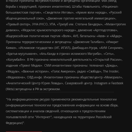
В России признаны экстремистскими и запрещены организации: ФБК (Фонд
борьбы с коррупцией, признан иноагентом), Штабы Навального, «Национал-
большевистская партия», «Свидетели Иеговы», «Армия воли народа», «Русский
общенациональный союз», «Движение против нелегальной иммиграции»,
«Правый сектор», УНА-УНСО, УПА, «Тризуб им. Степана Бандеры», «Мизантропик
дивижн», «Меджлис крымскотатарского народа», движение «Артподготовка»,
общероссийская политическая партия «Воля», АУЕ, батальоны «Азов» и «Айдар».
Признаны террористическими и запрещены: «Движение Талибан», «Имарат
Кавказ», «Исламское государство» (ИГ, ИГИЛ), Джебхад-ан-Нусра, «АУМ Синрике»,
«Братья-мусульмане», «Аль-Каида в странах исламского Магриба», «Сеть»,
«Колумбайн». В РФ признана нежелательной деятельность «Открытой России»,
издания «Проект Медиа». СМИ-иноагентами признаны: телеканал «Дождь»,
«Медуза», «Важные истории», «Голос Америки», радио «Свобода», The Insider,
«Медиазона», ОВД-инфо. Иноагентами признаны общество/центр «Мемориал»,
«Аналитический Центр Юрия Левады», Сахаровский центр. Instagram и Facebook
(Metа) запрещены в РФ за экстремизм.
"На информационном ресурсе применяются рекомендательные технологии
(информационные технологии предоставления информации на основе сбора,
систематизации и анализа сведений, относящихся к предпочтениям
пользователей сети "Интернет", находящихся на территории Российской
Федерации)".