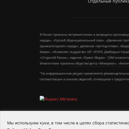
Отдельные публика
В России признаны экстремистскими и запрещены организаци
народа», «Русский общенациональный союз», «Движение про
крымскотатарского народа», движение «Артподготовка», обще
Кавказ», «Исламское государство» (ИГ, ИГИЛ), Джебхад-ан-Ну
«Открытой России», издания «Проект Медиа». СМИ-иноагентам
Иноагентами признаны общество/центр «Мемориал», «Аналитич
"На информационном ресурсе применяются рекомендательные
систематизации и анализа сведений, относящихся к предпочт
Мы используем куки, в том числе в целях сбора статистич
2015-2026- Информационное агентство МедиаПото