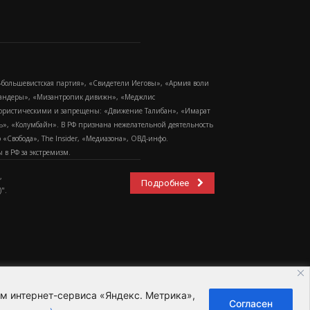
-большевистская партия», «Свидетели Иеговы», «Армия воли
 Бандеры», «Мизантропик дивижн», «Меджлис
еррористическими и запрещены: «Движение Талибан», «Имарат
еть», «Колумбайн». В РФ признана нежелательной деятельность
Свобода», The Insider, «Медиазона», ОВД-инфо.
в РФ за экстремизм.
,
Подробнее
".
ем интернет-сервиса «Яндекс. Метрика»,
Согласен
ьзовательское соглашение