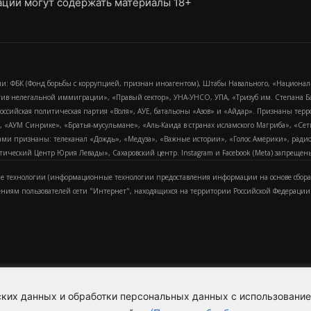
ции могут содержать материалы 18+
и: ФБК (Фонд борьбы с коррупцией, признан иноагентом), Штабы Навального, «Национал
тив нелегальной иммиграции», «Правый сектор», УНА-УНСО, УПА, «Тризуб им. Степана
российская политическая партия «Воля», АУЕ, батальоны «Азов» и «Айдар». Признаны т
сра, «АУМ Синрике», «Братья-мусульмане», «Аль-Каида в странах исламского Магриба», «С
и признаны: телеканал «Дождь», «Медуза», «Важные истории», «Голос Америки», радио «
еский Центр Юрия Левады», Сахаровский центр. Instagram и Facebook (Metа) запрещены 
 технологии (информационные технологии предоставления информации на основе сбора
ениям пользователей сети "Интернет", находящихся на территории Российской Федерации)
еских данных и обработки персональных данных с использовани
Для справки
Об издании
Пол
к