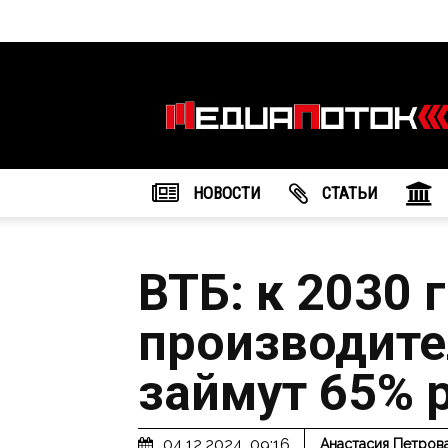
Информационное
агентство
"МедиаПоток"
НОВОСТИ
CТАТЬИ
ВТБ: к 2030 
производите
займут 65% 
04.12.2024, 09:16
Анастасия Петров