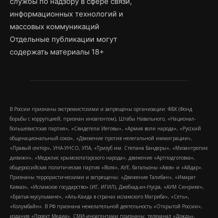
службы по надзору в сфере связи,
информационных технологий и
массовых коммуникаций
Отдельные публикации могут
содержать материалы 18+
В России признаны экстремистскими и запрещены организации: ФБК (Фонд
борьбы с коррупцией, признан иноагентом), Штабы Навального, «Национал-
большевистская партия», «Свидетели Иеговы», «Армия воли народа», «Русский
общенациональный союз», «Движение против нелегальной иммиграции»,
«Правый сектор», УНА-УНСО, УПА, «Тризуб им. Степана Бандеры», «Мизантропик
дивижн», «Меджлис крымскотатарского народа», движение «Артподготовка»,
общероссийская политическая партия «Воля», АУЕ, батальоны «Азов» и «Айдар».
Признаны террористическими и запрещены: «Движение Талибан», «Имарат
Кавказ», «Исламское государство» (ИГ, ИГИЛ), Джебхад-ан-Нусра, «АУМ Синрике»,
«Братья-мусульмане», «Аль-Каида в странах исламского Магриба», «Сеть»,
«Колумбайн». В РФ признана нежелательной деятельность «Открытой России»,
издания «Проект Медиа». СМИ-иноагентами признаны: телеканал «Дождь»,