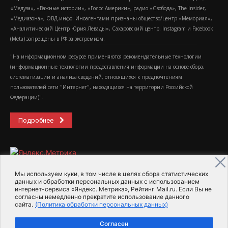
«Медуза», «Важные истории», «Голос Америки», радио «Свобода», The Insider,
«Медиазона», ОВД-инфо. Иноагентами признаны общество/центр «Мемориал»,
«Аналитический Центр Юрия Левады», Сахаровский центр. Instagram и Facebook
(Metа) запрещены в РФ за экстремизм.
"На информационном ресурсе применяются рекомендательные технологии
(информационные технологии предоставления информации на основе сбора,
систематизации и анализа сведений, относящихся к предпочтениям
пользователей сети "Интернет", находящихся на территории Российской
Федерации)".
Подробнее
Мы используем куки, в том числе в целях сбора статистических
данных и обработки персональных данных с использованием
интернет-сервиса «Яндекс. Метрика», Рейтинг Mail.ru. Если Вы не
2015-2026- Информационное агентство МедиаПоток
согласны немедленно прекратите использование данного
сайта.
(Политика обработки персональных данных)
Для справки
Об издании
Пользовательское соглашение
Согласен
Политика обработки персональных данных