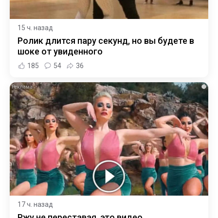
15 ч. назад
Ролик длится пару секунд, но вы будете в
шоке от увиденного
185
54
36
i
17 ч. назад
Ржу не переставая, это видео