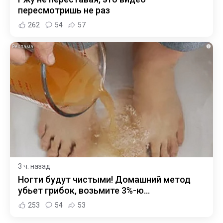
пересмотришь не раз
262
54
57
i
3 ч. назад
Ногти будут чистыми! Домашний метод
убьет грибок, возьмите 3%-ю…
253
54
53