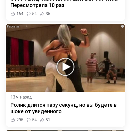
Пересмотрела 10 раз
164
54
35
i
13 ч. назад
Ролик длится пару секунд, но вы будете в
шоке от увиденного
295
54
51