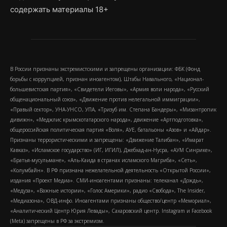
содержать материалы 18+
В России признаны экстремистскими и запрещены организации: ФБК (Фонд
борьбы с коррупцией, признан иноагентом), Штабы Навального, «Национал-
большевистская партия», «Свидетели Иеговы», «Армия воли народа», «Русский
общенациональный союз», «Движение против нелегальной иммиграции»,
«Правый сектор», УНА-УНСО, УПА, «Тризуб им. Степана Бандеры», «Мизантропик
дивижн», «Меджлис крымскотатарского народа», движение «Артподготовка»,
общероссийская политическая партия «Воля», АУЕ, батальоны «Азов» и «Айдар».
Признаны террористическими и запрещены: «Движение Талибан», «Имарат
Кавказ», «Исламское государство» (ИГ, ИГИЛ), Джебхад-ан-Нусра, «АУМ Синрике»,
«Братья-мусульмане», «Аль-Каида в странах исламского Магриба», «Сеть»,
«Колумбайн». В РФ признана нежелательной деятельность «Открытой России»,
издания «Проект Медиа». СМИ-иноагентами признаны: телеканал «Дождь»,
«Медуза», «Важные истории», «Голос Америки», радио «Свобода», The Insider,
«Медиазона», ОВД-инфо. Иноагентами признаны общество/центр «Мемориал»,
«Аналитический Центр Юрия Левады», Сахаровский центр. Instagram и Facebook
(Metа) запрещены в РФ за экстремизм.