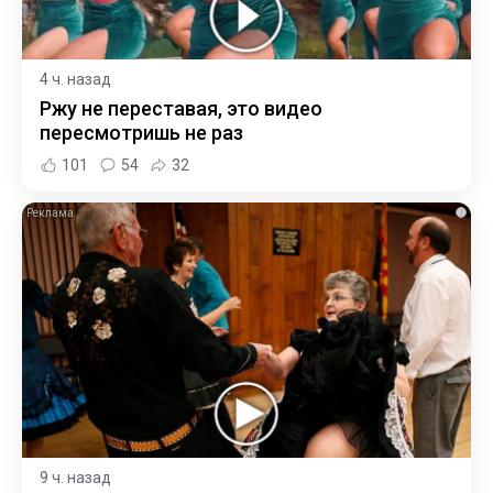
4 ч. назад
Ржу не переставая, это видео
пересмотришь не раз
101
54
32
i
9 ч. назад