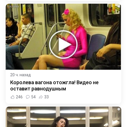
i
20 ч. назад
Королева вагона отожгла! Видео не
оставит равнодушным
246
54
33
i