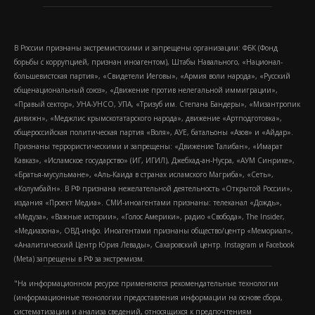
В России признаны экстремистскими и запрещены организации: ФБК (Фонд
борьбы с коррупцией, признан иноагентом), Штабы Навального, «Национал-
большевистская партия», «Свидетели Иеговы», «Армия воли народа», «Русский
общенациональный союз», «Движение против нелегальной иммиграции»,
«Правый сектор», УНА-УНСО, УПА, «Тризуб им. Степана Бандеры», «Мизантропик
дивижн», «Меджлис крымскотатарского народа», движение «Артподготовка»,
общероссийская политическая партия «Воля», АУЕ, батальоны «Азов» и «Айдар».
Признаны террористическими и запрещены: «Движение Талибан», «Имарат
Кавказ», «Исламское государство» (ИГ, ИГИЛ), Джебхад-ан-Нусра, «АУМ Синрике»,
«Братья-мусульмане», «Аль-Каида в странах исламского Магриба», «Сеть»,
«Колумбайн». В РФ признана нежелательной деятельность «Открытой России»,
издания «Проект Медиа». СМИ-иноагентами признаны: телеканал «Дождь»,
«Медуза», «Важные истории», «Голос Америки», радио «Свобода», The Insider,
«Медиазона», ОВД-инфо. Иноагентами признаны общество/центр «Мемориал»,
«Аналитический Центр Юрия Левады», Сахаровский центр. Instagram и Facebook
(Metа) запрещены в РФ за экстремизм.
"На информационном ресурсе применяются рекомендательные технологии
(информационные технологии предоставления информации на основе сбора,
систематизации и анализа сведений, относящихся к предпочтениям