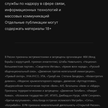
службы по надзору в сфере связи,
информационных технологий и
массовых коммуникаций
Отдельные публикации могут
содержать материалы 18+
В России признаны экстремистскими и запрещены организации: ФБК (Фонд
борьбы с коррупцией, признан иноагентом), Штабы Навального, «Национал-
большевистская партия», «Свидетели Иеговы», «Армия воли народа», «Русский
общенациональный союз», «Движение против нелегальной иммиграции»,
«Правый сектор», УНА-УНСО, УПА, «Тризуб им. Степана Бандеры», «Мизантропик
дивижн», «Меджлис крымскотатарского народа», движение «Артподготовка»,
общероссийская политическая партия «Воля», АУЕ, батальоны «Азов» и «Айдар».
Признаны террористическими и запрещены: «Движение Талибан», «Имарат
Кавказ», «Исламское государство» (ИГ, ИГИЛ), Джебхад-ан-Нусра, «АУМ Синрике»,
«Братья-мусульмане», «Аль-Каида в странах исламского Магриба», «Сеть»,
«Колумбайн». В РФ признана нежелательной деятельность «Открытой России»,