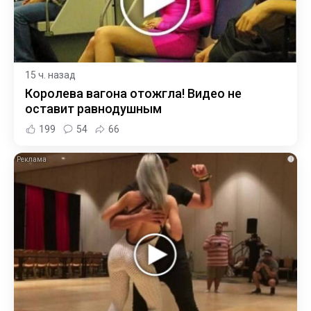
15 ч. назад
Королева вагона отожгла! Видео не
оставит равнодушным
199
54
66
i