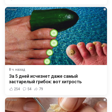
i
8 ч. назад
За 5 дней исчезнет даже самый
застарелый грибок: вот хитрость
254
54
79
i