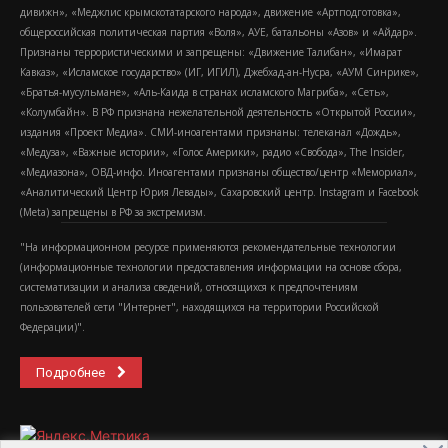
дивижн», «Меджлис крымскотатарского народа», движение «Артподготовка»,
общероссийская политическая партия «Воля», АУЕ, батальоны «Азов» и «Айдар».
Признаны террористическими и запрещены: «Движение Талибан», «Имарат
Кавказ», «Исламское государство» (ИГ, ИГИЛ), Джебхад-ан-Нусра, «АУМ Синрике»,
«Братья-мусульмане», «Аль-Каида в странах исламского Магриба», «Сеть»,
«Колумбайн». В РФ признана нежелательной деятельность «Открытой России»,
издания «Проект Медиа». СМИ-иноагентами признаны: телеканал «Дождь»,
«Медуза», «Важные истории», «Голос Америки», радио «Свобода», The Insider,
«Медиазона», ОВД-инфо. Иноагентами признаны общество/центр «Мемориал»,
«Аналитический Центр Юрия Левады», Сахаровский центр. Instagram и Facebook
(Metа) запрещены в РФ за экстремизм.
"На информационном ресурсе применяются рекомендательные технологии
(информационные технологии предоставления информации на основе сбора,
систематизации и анализа сведений, относящихся к предпочтениям
пользователей сети "Интернет", находящихся на территории Российской
Федерации)".
Подробнее