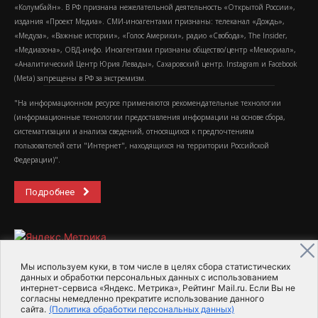
«Колумбайн». В РФ признана нежелательной деятельность «Открытой России»,
издания «Проект Медиа». СМИ-иноагентами признаны: телеканал «Дождь»,
«Медуза», «Важные истории», «Голос Америки», радио «Свобода», The Insider,
«Медиазона», ОВД-инфо. Иноагентами признаны общество/центр «Мемориал»,
«Аналитический Центр Юрия Левады», Сахаровский центр. Instagram и Facebook
(Metа) запрещены в РФ за экстремизм.
"На информационном ресурсе применяются рекомендательные технологии
(информационные технологии предоставления информации на основе сбора,
систематизации и анализа сведений, относящихся к предпочтениям
пользователей сети "Интернет", находящихся на территории Российской
Федерации)".
Подробнее
Мы используем куки, в том числе в целях сбора статистических
данных и обработки персональных данных с использованием
интернет-сервиса «Яндекс. Метрика», Рейтинг Mail.ru. Если Вы не
2015-2026- Информационное агентство МедиаПоток
согласны немедленно прекратите использование данного
сайта.
(Политика обработки персональных данных)