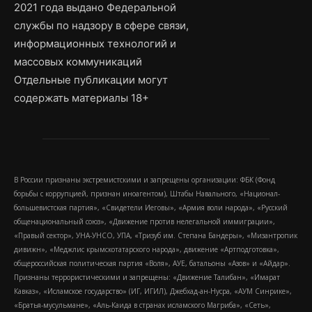
2021 года выдано Федеральной
службы по надзору в сфере связи,
информационных технологий и
массовых коммуникаций
Отдельные публикации могут
содержать материалы 18+
В России признаны экстремистскими и запрещены организации: ФБК (Фонд
борьбы с коррупцией, признан иноагентом), Штабы Навального, «Национал-
большевистская партия», «Свидетели Иеговы», «Армия воли народа», «Русский
общенациональный союз», «Движение против нелегальной иммиграции»,
«Правый сектор», УНА-УНСО, УПА, «Тризуб им. Степана Бандеры», «Мизантропик
дивижн», «Меджлис крымскотатарского народа», движение «Артподготовка»,
общероссийская политическая партия «Воля», АУЕ, батальоны «Азов» и «Айдар».
Признаны террористическими и запрещены: «Движение Талибан», «Имарат
Кавказ», «Исламское государство» (ИГ, ИГИЛ), Джебхад-ан-Нусра, «АУМ Синрике»,
«Братья-мусульмане», «Аль-Каида в странах исламского Магриба», «Сеть»,