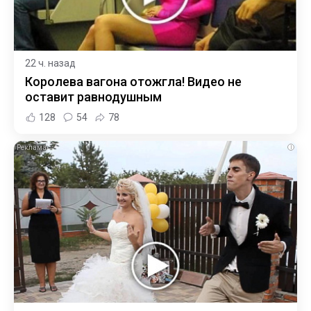
22 ч. назад
Королева вагона отожгла! Видео не
оставит равнодушным
128
54
78
i