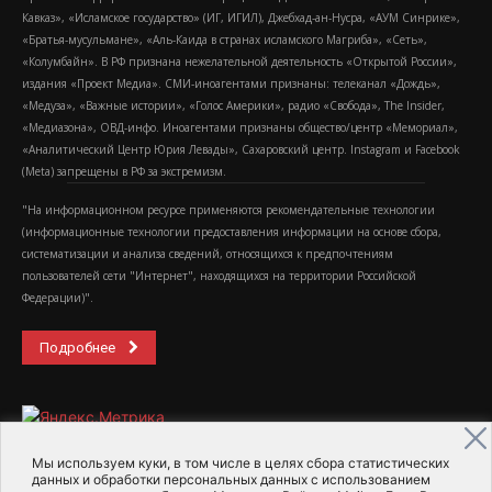
Кавказ», «Исламское государство» (ИГ, ИГИЛ), Джебхад-ан-Нусра, «АУМ Синрике»,
«Братья-мусульмане», «Аль-Каида в странах исламского Магриба», «Сеть»,
«Колумбайн». В РФ признана нежелательной деятельность «Открытой России»,
издания «Проект Медиа». СМИ-иноагентами признаны: телеканал «Дождь»,
«Медуза», «Важные истории», «Голос Америки», радио «Свобода», The Insider,
«Медиазона», ОВД-инфо. Иноагентами признаны общество/центр «Мемориал»,
«Аналитический Центр Юрия Левады», Сахаровский центр. Instagram и Facebook
(Metа) запрещены в РФ за экстремизм.
"На информационном ресурсе применяются рекомендательные технологии
(информационные технологии предоставления информации на основе сбора,
систематизации и анализа сведений, относящихся к предпочтениям
пользователей сети "Интернет", находящихся на территории Российской
Федерации)".
Подробнее
Мы используем куки, в том числе в целях сбора статистических
данных и обработки персональных данных с использованием