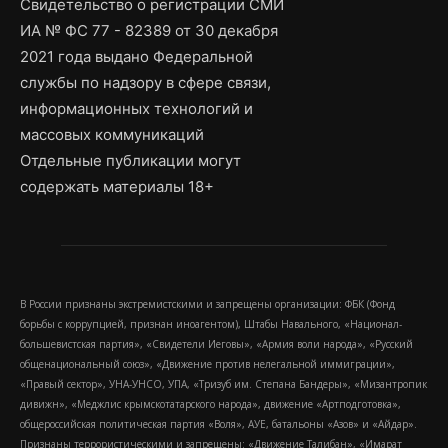
Свидетельство о регистрации СМИ
ИА № ФС 77 - 82389 от 30 декабря
2021 года выдано Федеральной
службы по надзору в сфере связи,
информационных технологий и
массовых коммуникаций
Отдельные публикации могут
содержать материалы 18+
В России признаны экстремистскими и запрещены организации: ФБК (Фонд
борьбы с коррупцией, признан иноагентом), Штабы Навального, «Национал-
большевистская партия», «Свидетели Иеговы», «Армия воли народа», «Русский
общенациональный союз», «Движение против нелегальной иммиграции»,
«Правый сектор», УНА-УНСО, УПА, «Тризуб им. Степана Бандеры», «Мизантропик
дивижн», «Меджлис крымскотатарского народа», движение «Артподготовка»,
общероссийская политическая партия «Воля», АУЕ, батальоны «Азов» и «Айдар».
Признаны террористическими и запрещены: «Движение Талибан», «Имарат