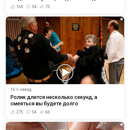
165
54
73
i
16 ч. назад
Ролик длится несколько секунд, а
смеяться вы будете долго
275
54
66
i