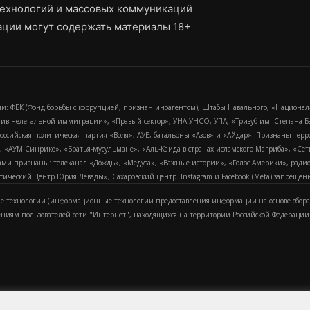
ехнологий и массовых коммуникаций
ции могут содержать материалы 18+
и: ФБК (Фонд борьбы с коррупцией, признан иноагентом), Штабы Навального, «Национал
тив нелегальной иммиграции», «Правый сектор», УНА-УНСО, УПА, «Тризуб им. Степана
российская политическая партия «Воля», АУЕ, батальоны «Азов» и «Айдар». Признаны т
сра, «АУМ Синрике», «Братья-мусульмане», «Аль-Каида в странах исламского Магриба», «С
и признаны: телеканал «Дождь», «Медуза», «Важные истории», «Голос Америки», радио «
еский Центр Юрия Левады», Сахаровский центр. Instagram и Facebook (Metа) запрещены 
 технологии (информационные технологии предоставления информации на основе сбора
ениям пользователей сети "Интернет", находящихся на территории Российской Федерации)