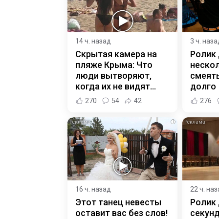
14 ч. назад
3 ч. наза
Скрытая камера на
Ролик
пляже Крыма: Что
нескол
люди вытворяют,
смеять
когда их не видят...
долго
270
54
42
276
i
16 ч. назад
22 ч. на
Этот танец невесты
Ролик 
оставит вас без слов!
секунд