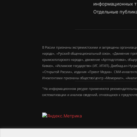
информационных т
Отдельные публика
В России признаны экстремистскими и запрещены организаци
народа», «Русский общенациональный союз», «Движение про
крымскотатарского народа», движение «Артподготовка», обще
Кавказ», «Исламское государство» (ИГ, ИГИЛ), Джебхад-ан-Ну
«Открытой России», издания «Проект Медиа». СМИ-иноагентам
Иноагентами признаны общество/центр «Мемориал», «Аналитич
"На информационном ресурсе применяются рекомендательные
систематизации и анализа сведений, относящихся к предпочт