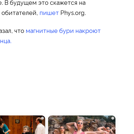
. В будущем это скажется на
 обитателей,
пишет
Phys.org.
зал, что
магнитные бури накроют
нца.
i
i