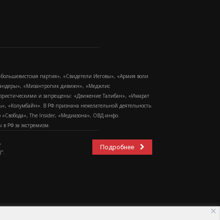
-большевистская партия», «Свидетели Иеговы», «Армия воли
 Бандеры», «Мизантропик дивижн», «Меджлис
еррористическими и запрещены: «Движение Талибан», «Имарат
еть», «Колумбайн». В РФ признана нежелательной деятельность
Свобода», The Insider, «Медиазона», ОВД-инфо.
в РФ за экстремизм.
,
Подробнее
".