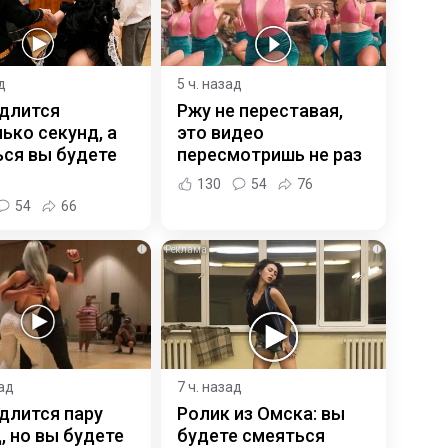
д
5 ч. назад
 длится
Ржу не переставая,
ько секунд, а
это видео
ся вы будете
пересмотришь не раз
130
54
76
54
66
i
i
зад
7 ч. назад
длится пару
Ролик из Омска: вы
, но вы будете
будете смеяться