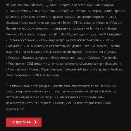
общенациональный союз», «Движение против нелегальной иммиграции»,
«Правый сектор», УНА-УНСО, УПА, «Тризуб им. Степана Бандеры», «Мизантропик
дивижн», «Меджлис крымскотатарского народа», движение «Артподготовка»,
общероссийская политическая партия «Воля», АУЕ, батальоны «Азов» и «Айдар».
Признаны террористическими и запрещены: «Движение Талибан», «Имарат
Кавказ», «Исламское государство» (ИГ, ИГИЛ), Джебхад-ан-Нусра, «АУМ Синрике»,
«Братья-мусульмане», «Аль-Каида в странах исламского Магриба», «Сеть»,
«Колумбайн». В РФ признана нежелательной деятельность «Открытой России»,
издания «Проект Медиа». СМИ-иноагентами признаны: телеканал «Дождь»,
«Медуза», «Важные истории», «Голос Америки», радио «Свобода», The Insider,
«Медиазона», ОВД-инфо. Иноагентами признаны общество/центр «Мемориал»,
«Аналитический Центр Юрия Левады», Сахаровский центр. Instagram и Facebook
(Metа) запрещены в РФ за экстремизм.
"На информационном ресурсе применяются рекомендательные технологии
(информационные технологии предоставления информации на основе сбора,
систематизации и анализа сведений, относящихся к предпочтениям
пользователей сети "Интернет", находящихся на территории Российской
Федерации)".
Подробнее