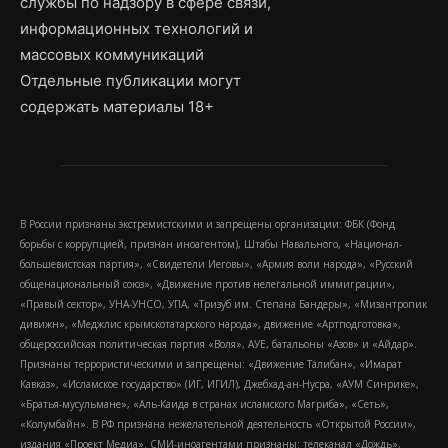
службы по надзору в сфере связи,
информационных технологий и
массовых коммуникаций
Отдельные публикации могут
содержать материалы 18+
В России признаны экстремистскими и запрещены организации: ФБК (Фонд
борьбы с коррупцией, признан иноагентом), Штабы Навального, «Национал-
большевистская партия», «Свидетели Иеговы», «Армия воли народа», «Русский
общенациональный союз», «Движение против нелегальной иммиграции»,
«Правый сектор», УНА-УНСО, УПА, «Тризуб им. Степана Бандеры», «Мизантропик
дивижн», «Меджлис крымскотатарского народа», движение «Артподготовка»,
общероссийская политическая партия «Воля», АУЕ, батальоны «Азов» и «Айдар».
Признаны террористическими и запрещены: «Движение Талибан», «Имарат
Кавказ», «Исламское государство» (ИГ, ИГИЛ), Джебхад-ан-Нусра, «АУМ Синрике»,
«Братья-мусульмане», «Аль-Каида в странах исламского Магриба», «Сеть»,
«Колумбайн». В РФ признана нежелательной деятельность «Открытой России»,
издания «Проект Медиа». СМИ-иноагентами признаны: телеканал «Дождь»,