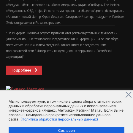
«Медуза», «Важные истории», «Голос Америки», радио «Свобода», The Insider,
«Медиазона», ОВД-инфо. Иноагентами признаны общество/центр «Мемориал»,
«Аналитический Центр Юрия Левады», Сахаровский центр. Instagram и Facebook
(Metа) запрещены в РФ за экстремизм.
"На информационном ресурсе применяются рекомендательные технологии
(информационные технологии предоставления информации на основе сбора,
систематизации и анализа сведений, относящихся к предпочтениям
пользователей сети "Интернет", находящихся на территории Российской
Федерации)".
Подробнее
Мы используем куки, в том числе в целях сбора статистических
данных и обработки персональных данных с использованием
интернет-сервиса «Яндекс. Метрика», Рейтинг Mail.ru. Если Вы не
2015-2026- Информационное агентство МедиаПоток
согласны немедленно прекратите использование данного
сайта.
(Политика обработки персональных данных)
Для справки
Об издании
Пользовательское соглашение
Согласен
Политика обработки персональных данных