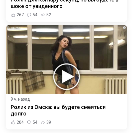
шоке от увиденного
267
54
52
i
9 ч. назад
Ролик из Омска: вы будете смеяться
долго
204
54
39