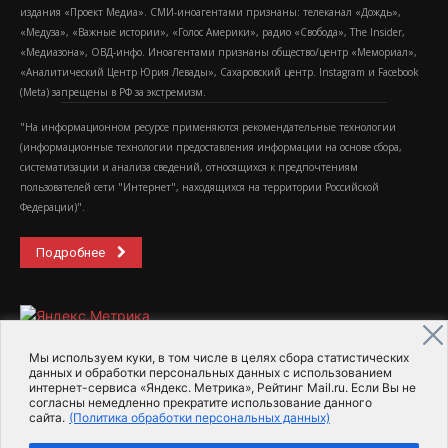
издания «Проект Медиа». СМИ-иноагентами признаны: телеканал «Дождь»,
«Медуза», «Важные истории», «Голос Америки», радио «Свобода», The Insider,
«Медиазона», ОВД-инфо. Иноагентами признаны общество/центр «Мемориал»,
«Аналитический Центр Юрия Левады», Сахаровский центр. Instagram и Facebook
(Metа) запрещены в РФ за экстремизм.
"На информационном ресурсе применяются рекомендательные технологии
(информационные технологии предоставления информации на основе сбора,
систематизации и анализа сведений, относящихся к предпочтениям
пользователей сети "Интернет", находящихся на территории Российской
Федерации)".
Подробнее
Мы используем куки, в том числе в целях сбора статистических
данных и обработки персональных данных с использованием
интернет-сервиса «Яндекс. Метрика», Рейтинг Mail.ru. Если Вы не
2015-2026- Информационное агентство МедиаПоток
согласны немедленно прекратите использование данного
сайта.
(Политика обработки персональных данных)
Для справки
Об издании
Пользовательское соглашение