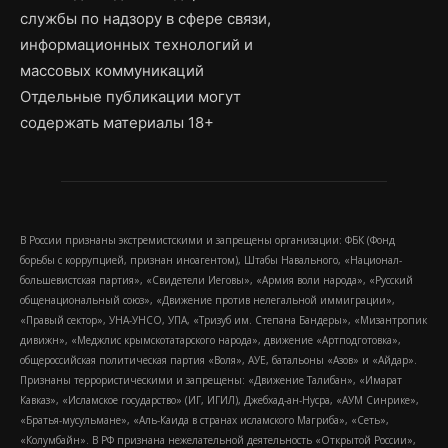
службы по надзору в сфере связи,
информационных технологий и
массовых коммуникаций
Отдельные публикации могут
содержать материалы 18+
В России признаны экстремистскими и запрещены организации: ФБК (Фонд
борьбы с коррупцией, признан иноагентом), Штабы Навального, «Национал-
большевистская партия», «Свидетели Иеговы», «Армия воли народа», «Русский
общенациональный союз», «Движение против нелегальной иммиграции»,
«Правый сектор», УНА-УНСО, УПА, «Тризуб им. Степана Бандеры», «Мизантропик
дивижн», «Меджлис крымскотатарского народа», движение «Артподготовка»,
общероссийская политическая партия «Воля», АУЕ, батальоны «Азов» и «Айдар».
Признаны террористическими и запрещены: «Движение Талибан», «Имарат
Кавказ», «Исламское государство» (ИГ, ИГИЛ), Джебхад-ан-Нусра, «АУМ Синрике»,
«Братья-мусульмане», «Аль-Каида в странах исламского Магриба», «Сеть»,
«Колумбайн». В РФ признана нежелательной деятельность «Открытой России»,