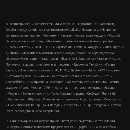
В России признаны экстремистскими и запрещены организации: ФБК (Фонд
борьбы с коррупцией, признан иноагентом), Штабы Навального, «Национал-
большевистская партия», «Свидетели Иеговы», «Армия воли народа», «Русский
общенациональный союз», «Движение против нелегальной иммиграции»,
«Правый сектор», УНА-УНСО, УПА, «Тризуб им. Степана Бандеры», «Мизантропик
дивижн», «Меджлис крымскотатарского народа», движение «Артподготовка»,
общероссийская политическая партия «Воля», АУЕ, батальоны «Азов» и «Айдар».
Признаны террористическими и запрещены: «Движение Талибан», «Имарат
Кавказ», «Исламское государство» (ИГ, ИГИЛ), Джебхад-ан-Нусра, «АУМ Синрике»,
«Братья-мусульмане», «Аль-Каида в странах исламского Магриба», «Сеть»,
«Колумбайн». В РФ признана нежелательной деятельность «Открытой России»,
издания «Проект Медиа». СМИ-иноагентами признаны: телеканал «Дождь»,
«Медуза», «Важные истории», «Голос Америки», радио «Свобода», The Insider,
«Медиазона», ОВД-инфо. Иноагентами признаны общество/центр «Мемориал»,
«Аналитический Центр Юрия Левады», Сахаровский центр. Instagram и Facebook
(Metа) запрещены в РФ за экстремизм.
"На информационном ресурсе применяются рекомендательные технологии
(информационные технологии предоставления информации на основе сбора,