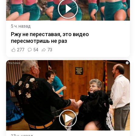
5 ч. назад
Ржу не переставая, это видео
пересмотришь не раз
277
54
73
i