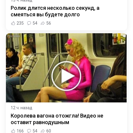
13 ч. назад
Ролик длится несколько секунд, а
смеяться вы будете долго
235
54
56
i
12 ч. назад
Королева вагона отожгла! Видео не
оставит равнодушным
166
54
60