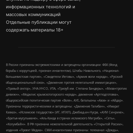
информационных технологий и
массовых коммуникаций
Отдельные публикации могут
содержать материалы 18+
В России признаны экстремистскими и запрещены организации: ФБК (Фонд
борьбы с коррупцией, признан иноагентом), Штабы Навального, «Национал-
большевистская партия», «Свидетели Иеговы», «Армия воли народа», «Русский
общенациональный союз», «Движение против нелегальной иммиграции»,
«Правый сектор», УНА-УНСО, УПА, «Тризуб им. Степана Бандеры», «Мизантропик
дивижн», «Меджлис крымскотатарского народа», движение «Артподготовка»,
общероссийская политическая партия «Воля», АУЕ, батальоны «Азов» и «Айдар».
Признаны террористическими и запрещены: «Движение Талибан», «Имарат
Кавказ», «Исламское государство» (ИГ, ИГИЛ), Джебхад-ан-Нусра, «АУМ Синрике»,
«Братья-мусульмане», «Аль-Каида в странах исламского Магриба», «Сеть»,
«Колумбайн». В РФ признана нежелательной деятельность «Открытой России»,
издания «Проект Медиа». СМИ-иноагентами признаны: телеканал «Дождь»,