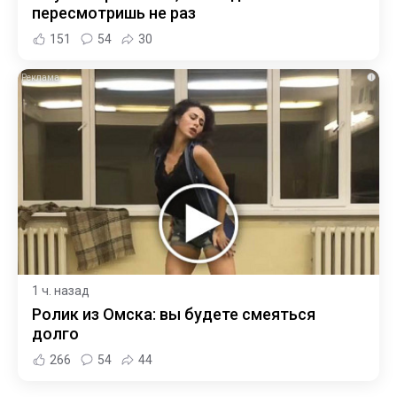
пересмотришь не раз
151
54
30
i
1 ч. назад
Ролик из Омска: вы будете смеяться
долго
266
54
44