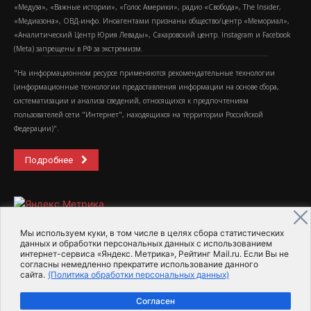
«Медуза», «Важные истории», «Голос Америки», радио «Свобода», The Insider,
«Медиазона», ОВД-инфо. Иноагентами признаны общество/центр «Мемориал»,
«Аналитический Центр Юрия Левады», Сахаровский центр. Instagram и Facebook
(Metа) запрещены в РФ за экстремизм.
"На информационном ресурсе применяются рекомендательные технологии
(информационные технологии предоставления информации на основе сбора,
систематизации и анализа сведений, относящихся к предпочтениям
пользователей сети "Интернет", находящихся на территории Российской
Федерации)".
Подробнее
Мы используем куки, в том числе в целях сбора статистических
данных и обработки персональных данных с использованием
интернет-сервиса «Яндекс. Метрика», Рейтинг Mail.ru. Если Вы не
2015-2026- Информационное агентство МедиаПоток
согласны немедленно прекратите использование данного
сайта.
(Политика обработки персональных данных)
Для справки
Об издании
Пользовательское соглашение
Согласен
Политика обработки персональных данных