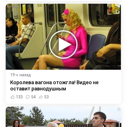
i
19 ч. назад
Королева вагона отожгла! Видео не
оставит равнодушным
133
54
53
i