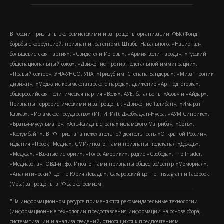
В России признаны экстремистскими и запрещены организации: ФБК (Фонд
борьбы с коррупцией, признан иноагентом), Штабы Навального, «Национал-
большевистская партия», «Свидетели Иеговы», «Армия воли народа», «Русский
общенациональный союз», «Движение против нелегальной иммиграции»,
«Правый сектор», УНА-УНСО, УПА, «Тризуб им. Степана Бандеры», «Мизантропик
дивижн», «Меджлис крымскотатарского народа», движение «Артподготовка»,
общероссийская политическая партия «Воля», АУЕ, батальоны «Азов» и «Айдар».
Признаны террористическими и запрещены: «Движение Талибан», «Имарат
Кавказ», «Исламское государство» (ИГ, ИГИЛ), Джебхад-ан-Нусра, «АУМ Синрике»,
«Братья-мусульмане», «Аль-Каида в странах исламского Магриба», «Сеть»,
«Колумбайн». В РФ признана нежелательной деятельность «Открытой России»,
издания «Проект Медиа». СМИ-иноагентами признаны: телеканал «Дождь»,
«Медуза», «Важные истории», «Голос Америки», радио «Свобода», The Insider,
«Медиазона», ОВД-инфо. Иноагентами признаны общество/центр «Мемориал»,
«Аналитический Центр Юрия Левады», Сахаровский центр. Instagram и Facebook
(Metа) запрещены в РФ за экстремизм.
"На информационном ресурсе применяются рекомендательные технологии
(информационные технологии предоставления информации на основе сбора,
систематизации и анализа сведений, относящихся к предпочтениям