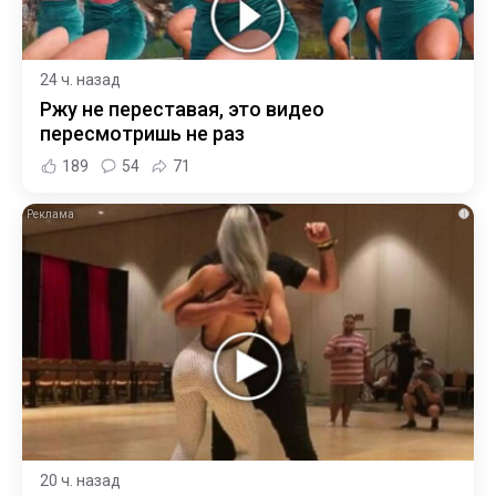
24 ч. назад
Ржу не переставая, это видео
пересмотришь не раз
189
54
71
i
20 ч. назад