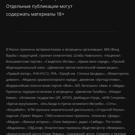
Отдельные публикации могут
содержать материалы 18+
В России признаны экстремистскими и запрещены организации: ФБК (Фонд
борьбы с коррупцией, признан иноагентом), Штабы Навального, «Национал-
большевистская партия», «Свидетели Иеговы», «Армия воли народа», «Русский
общенациональный союз», «Движение против нелегальной иммиграции»,
«Правый сектор», УНА-УНСО, УПА, «Тризуб им. Степана Бандеры», «Мизантропик
дивижн», «Меджлис крымскотатарского народа», движение «Артподготовка»,
общероссийская политическая партия «Воля», АУЕ, батальоны «Азов» и «Айдар».
Признаны террористическими и запрещены: «Движение Талибан», «Имарат
Кавказ», «Исламское государство» (ИГ, ИГИЛ), Джебхад-ан-Нусра, «АУМ Синрике»,
«Братья-мусульмане», «Аль-Каида в странах исламского Магриба», «Сеть»,
«Колумбайн». В РФ признана нежелательной деятельность «Открытой России»,
издания «Проект Медиа». СМИ-иноагентами признаны: телеканал «Дождь»,
«Медуза», «Важные истории», «Голос Америки», радио «Свобода», The Insider,
«Медиазона», ОВД-инфо. Иноагентами признаны общество/центр «Мемориал»,
«Аналитический Центр Юрия Левады», Сахаровский центр. Instagram и Facebook