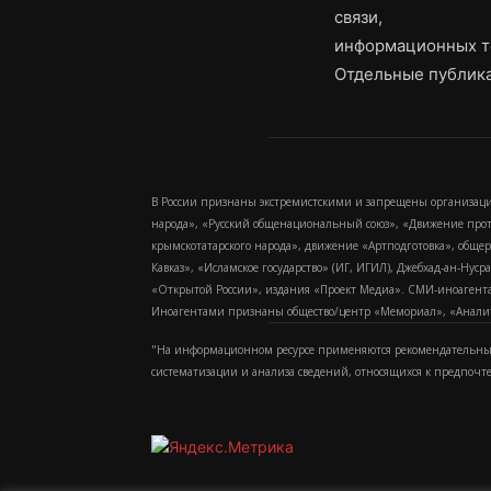
связи,
информационных т
Отдельные публика
В России признаны экстремистскими и запрещены организаци
народа», «Русский общенациональный союз», «Движение про
крымскотатарского народа», движение «Артподготовка», обще
Кавказ», «Исламское государство» (ИГ, ИГИЛ), Джебхад-ан-Ну
«Открытой России», издания «Проект Медиа». СМИ-иноагентам
Иноагентами признаны общество/центр «Мемориал», «Аналитич
"На информационном ресурсе применяются рекомендательные
систематизации и анализа сведений, относящихся к предпочт