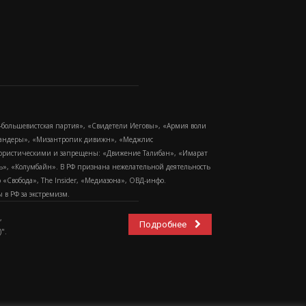
-большевистская партия», «Свидетели Иеговы», «Армия воли
 Бандеры», «Мизантропик дивижн», «Меджлис
еррористическими и запрещены: «Движение Талибан», «Имарат
еть», «Колумбайн». В РФ признана нежелательной деятельность
Свобода», The Insider, «Медиазона», ОВД-инфо.
в РФ за экстремизм.
,
Подробнее
".