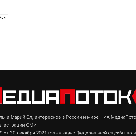
йон
ы и Марий Эл, интересное в России и мире - ИА МедиаПот
регистрации СМИ
9 от 30 декабря 2021 года выдано Федеральной службы по н