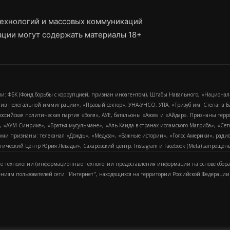
ехнологий и массовых коммуникаций
ции могут содержать материалы 18+
и: ФБК (Фонд борьбы с коррупцией, признан иноагентом), Штабы Навального, «Национал
тив нелегальной иммиграции», «Правый сектор», УНА-УНСО, УПА, «Тризуб им. Степана
российская политическая партия «Воля», АУЕ, батальоны «Азов» и «Айдар». Признаны т
сра, «АУМ Синрике», «Братья-мусульмане», «Аль-Каида в странах исламского Магриба», «С
и признаны: телеканал «Дождь», «Медуза», «Важные истории», «Голос Америки», радио «
еский Центр Юрия Левады», Сахаровский центр. Instagram и Facebook (Metа) запрещены 
 технологии (информационные технологии предоставления информации на основе сбора
ениям пользователей сети "Интернет", находящихся на территории Российской Федерации)