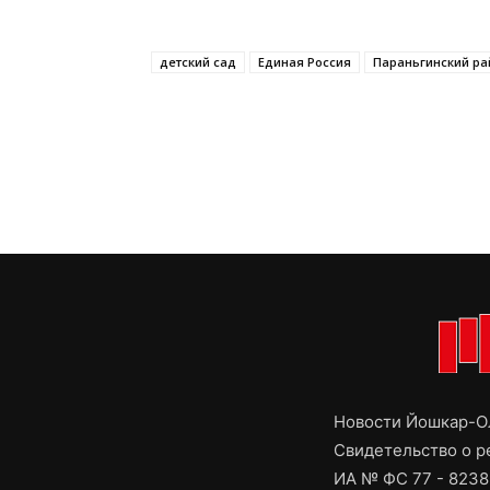
детский сад
Единая Россия
Параньгинский ра
Новости Йошкар-Ол
Свидетельство о 
ИА № ФС 77 - 8238