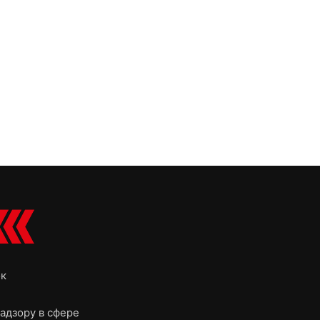
ок
адзору в сфере