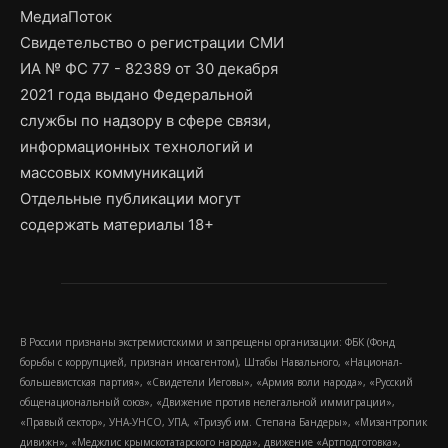
МедиаПоток
Свидетельство о регистрации СМИ
ИА № ФС 77 - 82389 от 30 декабря
2021 года выдано Федеральной
службы по надзору в сфере связи,
информационных технологий и
массовых коммуникаций
Отдельные публикации могут
содержать материалы 18+
В России признаны экстремистскими и запрещены организации: ФБК (Фонд
борьбы с коррупцией, признан иноагентом), Штабы Навального, «Национал-
большевистская партия», «Свидетели Иеговы», «Армия воли народа», «Русский
общенациональный союз», «Движение против нелегальной иммиграции»,
«Правый сектор», УНА-УНСО, УПА, «Тризуб им. Степана Бандеры», «Мизантропик
дивижн», «Меджлис крымскотатарского народа», движение «Артподготовка»,