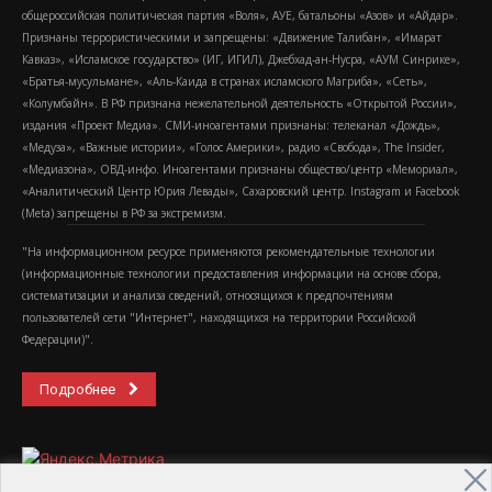
общероссийская политическая партия «Воля», АУЕ, батальоны «Азов» и «Айдар».
Признаны террористическими и запрещены: «Движение Талибан», «Имарат
Кавказ», «Исламское государство» (ИГ, ИГИЛ), Джебхад-ан-Нусра, «АУМ Синрике»,
«Братья-мусульмане», «Аль-Каида в странах исламского Магриба», «Сеть»,
«Колумбайн». В РФ признана нежелательной деятельность «Открытой России»,
издания «Проект Медиа». СМИ-иноагентами признаны: телеканал «Дождь»,
«Медуза», «Важные истории», «Голос Америки», радио «Свобода», The Insider,
«Медиазона», ОВД-инфо. Иноагентами признаны общество/центр «Мемориал»,
«Аналитический Центр Юрия Левады», Сахаровский центр. Instagram и Facebook
(Metа) запрещены в РФ за экстремизм.
"На информационном ресурсе применяются рекомендательные технологии
(информационные технологии предоставления информации на основе сбора,
систематизации и анализа сведений, относящихся к предпочтениям
пользователей сети "Интернет", находящихся на территории Российской
Федерации)".
Подробнее