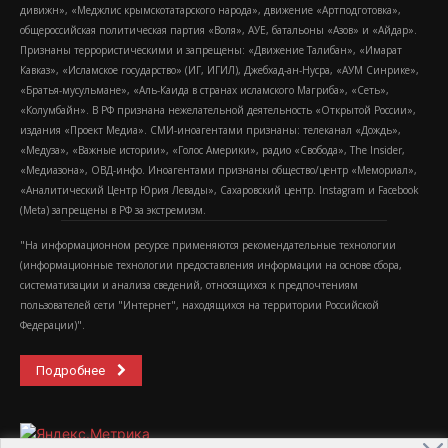
дивижн», «Меджлис крымскотатарского народа», движение «Артподготовка»,
общероссийская политическая партия «Воля», АУЕ, батальоны «Азов» и «Айдар».
Признаны террористическими и запрещены: «Движение Талибан», «Имарат
Кавказ», «Исламское государство» (ИГ, ИГИЛ), Джебхад-ан-Нусра, «АУМ Синрике»,
«Братья-мусульмане», «Аль-Каида в странах исламского Магриба», «Сеть»,
«Колумбайн». В РФ признана нежелательной деятельность «Открытой России»,
издания «Проект Медиа». СМИ-иноагентами признаны: телеканал «Дождь»,
«Медуза», «Важные истории», «Голос Америки», радио «Свобода», The Insider,
«Медиазона», ОВД-инфо. Иноагентами признаны общество/центр «Мемориал»,
«Аналитический Центр Юрия Левады», Сахаровский центр. Instagram и Facebook
(Metа) запрещены в РФ за экстремизм.
"На информационном ресурсе применяются рекомендательные технологии
(информационные технологии предоставления информации на основе сбора,
систематизации и анализа сведений, относящихся к предпочтениям
пользователей сети "Интернет", находящихся на территории Российской
Федерации)".
Подробнее