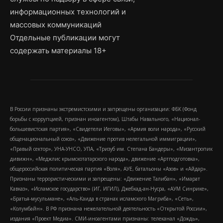
информационных технологий и
массовых коммуникаций
Отдельные публикации могут
содержать материалы 18+
В России признаны экстремистскими и запрещены организации: ФБК (Фонд
борьбы с коррупцией, признан иноагентом), Штабы Навального, «Национал-
большевистская партия», «Свидетели Иеговы», «Армия воли народа», «Русский
общенациональный союз», «Движение против нелегальной иммиграции»,
«Правый сектор», УНА-УНСО, УПА, «Тризуб им. Степана Бандеры», «Мизантропик
дивижн», «Меджлис крымскотатарского народа», движение «Артподготовка»,
общероссийская политическая партия «Воля», АУЕ, батальоны «Азов» и «Айдар».
Признаны террористическими и запрещены: «Движение Талибан», «Имарат
Кавказ», «Исламское государство» (ИГ, ИГИЛ), Джебхад-ан-Нусра, «АУМ Синрике»,
«Братья-мусульмане», «Аль-Каида в странах исламского Магриба», «Сеть»,
«Колумбайн». В РФ признана нежелательной деятельность «Открытой России»,
издания «Проект Медиа». СМИ-иноагентами признаны: телеканал «Дождь»,