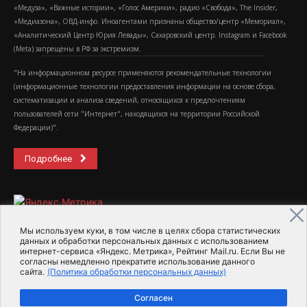
«Медуза», «Важные истории», «Голос Америки», радио «Свобода», The Insider,
«Медиазона», ОВД-инфо. Иноагентами признаны общество/центр «Мемориал»,
«Аналитический Центр Юрия Левады», Сахаровский центр. Instagram и Facebook
(Metа) запрещены в РФ за экстремизм.
"На информационном ресурсе применяются рекомендательные технологии
(информационные технологии предоставления информации на основе сбора,
систематизации и анализа сведений, относящихся к предпочтениям
пользователей сети "Интернет", находящихся на территории Российской
Федерации)".
Подробнее
Мы используем куки, в том числе в целях сбора статистических
данных и обработки персональных данных с использованием
интернет-сервиса «Яндекс. Метрика», Рейтинг Mail.ru. Если Вы не
2015-2026- Информационное агентство МедиаПоток
согласны немедленно прекратите использование данного
сайта.
(Политика обработки персональных данных)
Для справки
Об издании
Пользовательское соглашение
Согласен
Политика обработки персональных данных