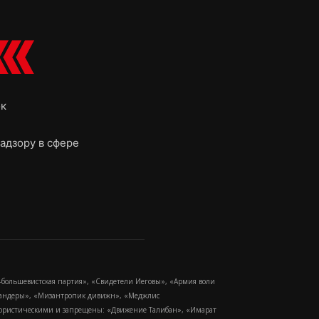
ок
адзору в сфере
-большевистская партия», «Свидетели Иеговы», «Армия воли
 Бандеры», «Мизантропик дивижн», «Меджлис
еррористическими и запрещены: «Движение Талибан», «Имарат