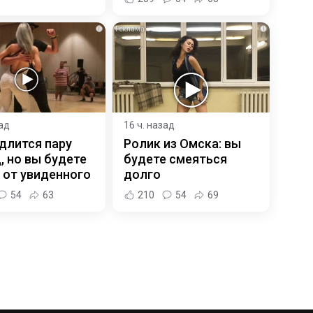
i
i
зад
16 ч. назад
длится пару
Ролик из Омска: вы
, но вы будете
будете смеяться
 от увиденного
долго
54
63
210
54
69