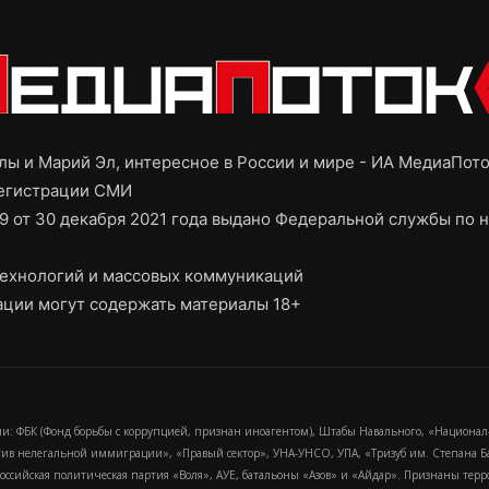
ы и Марий Эл, интересное в России и мире - ИА МедиаПот
регистрации СМИ
9 от 30 декабря 2021 года выдано Федеральной службы по н
ехнологий и массовых коммуникаций
ции могут содержать материалы 18+
и: ФБК (Фонд борьбы с коррупцией, признан иноагентом), Штабы Навального, «Национал
тив нелегальной иммиграции», «Правый сектор», УНА-УНСО, УПА, «Тризуб им. Степана
российская политическая партия «Воля», АУЕ, батальоны «Азов» и «Айдар». Признаны т