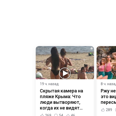
i
19 ч. назад
8 ч. наза
Скрытая камера на
Ржу не
пляже Крыма: Что
это ви
люди вытворяют,
пересм
когда их не видят...
289
269
54
46