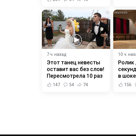
i
7 ч. назад
10 ч. на
Этот танец невесты
Ролик 
оставит вас без слов!
секунд
Пересмотрела 10 раз
в шоке
147
54
74
156