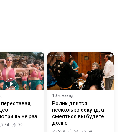
i
i
д
10 ч. назад
 переставая,
Ролик длится
део
несколько секунд, а
отришь не раз
смеяться вы будете
долго
54
79
239
54
68