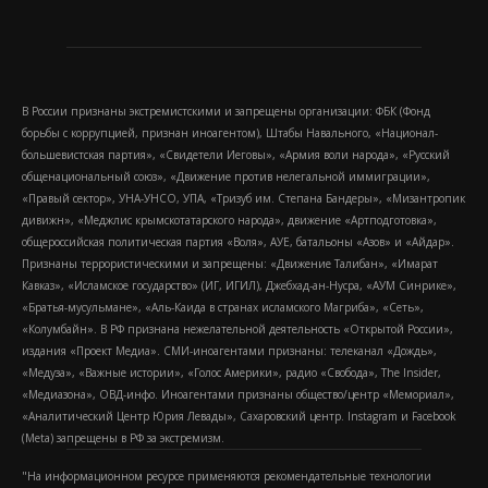
В России признаны экстремистскими и запрещены организации: ФБК (Фонд
борьбы с коррупцией, признан иноагентом), Штабы Навального, «Национал-
большевистская партия», «Свидетели Иеговы», «Армия воли народа», «Русский
общенациональный союз», «Движение против нелегальной иммиграции»,
«Правый сектор», УНА-УНСО, УПА, «Тризуб им. Степана Бандеры», «Мизантропик
дивижн», «Меджлис крымскотатарского народа», движение «Артподготовка»,
общероссийская политическая партия «Воля», АУЕ, батальоны «Азов» и «Айдар».
Признаны террористическими и запрещены: «Движение Талибан», «Имарат
Кавказ», «Исламское государство» (ИГ, ИГИЛ), Джебхад-ан-Нусра, «АУМ Синрике»,
«Братья-мусульмане», «Аль-Каида в странах исламского Магриба», «Сеть»,
«Колумбайн». В РФ признана нежелательной деятельность «Открытой России»,
издания «Проект Медиа». СМИ-иноагентами признаны: телеканал «Дождь»,
«Медуза», «Важные истории», «Голос Америки», радио «Свобода», The Insider,
«Медиазона», ОВД-инфо. Иноагентами признаны общество/центр «Мемориал»,
«Аналитический Центр Юрия Левады», Сахаровский центр. Instagram и Facebook
(Metа) запрещены в РФ за экстремизм.
"На информационном ресурсе применяются рекомендательные технологии