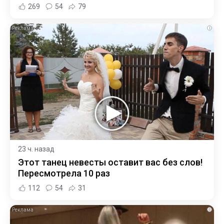
269
54
79
i
23 ч. назад
Этот танец невесты оставит вас без слов!
Пересмотрела 10 раз
112
54
31
i