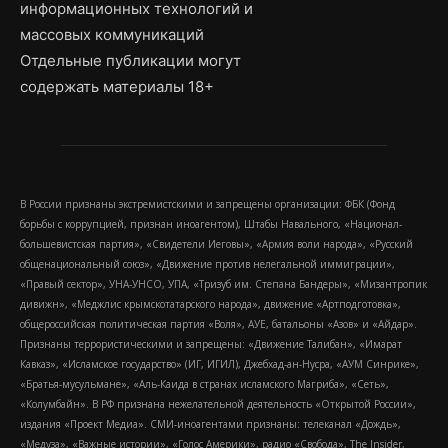
информационных технологий и
массовых коммуникаций
Отдельные публикации могут
содержать материалы 18+
В России признаны экстремистскими и запрещены организации: ФБК (Фонд
борьбы с коррупцией, признан иноагентом), Штабы Навального, «Национал-
большевистская партия», «Свидетели Иеговы», «Армия воли народа», «Русский
общенациональный союз», «Движение против нелегальной иммиграции»,
«Правый сектор», УНА-УНСО, УПА, «Тризуб им. Степана Бандеры», «Мизантропик
дивижн», «Меджлис крымскотатарского народа», движение «Артподготовка»,
общероссийская политическая партия «Воля», АУЕ, батальоны «Азов» и «Айдар».
Признаны террористическими и запрещены: «Движение Талибан», «Имарат
Кавказ», «Исламское государство» (ИГ, ИГИЛ), Джебхад-ан-Нусра, «АУМ Синрике»,
«Братья-мусульмане», «Аль-Каида в странах исламского Магриба», «Сеть»,
«Колумбайн». В РФ признана нежелательной деятельность «Открытой России»,
издания «Проект Медиа». СМИ-иноагентами признаны: телеканал «Дождь»,
«Медуза», «Важные истории», «Голос Америки», радио «Свобода», The Insider,