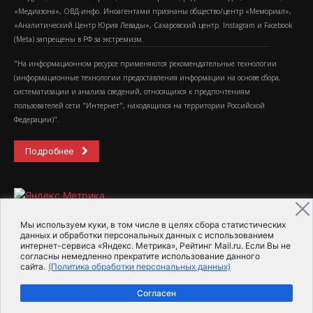
«Медиазона», ОВД-инфо. Иноагентами признаны общество/центр «Мемориал»,
«Аналитический Центр Юрия Левады», Сахаровский центр. Instagram и Facebook
(Metа) запрещены в РФ за экстремизм.
"На информационном ресурсе применяются рекомендательные технологии
(информационные технологии предоставления информации на основе сбора,
систематизации и анализа сведений, относящихся к предпочтениям
пользователей сети "Интернет", находящихся на территории Российской
Федерации)".
Подробнее
Мы используем куки, в том числе в целях сбора статистических
данных и обработки персональных данных с использованием
интернет-сервиса «Яндекс. Метрика», Рейтинг Mail.ru. Если Вы не
2015-2026- Информационное агентство МедиаПоток
согласны немедленно прекратите использование данного
сайта.
(Политика обработки персональных данных)
Для справки
Об издании
Пользовательское соглашение
Согласен
Политика обработки персональных данных