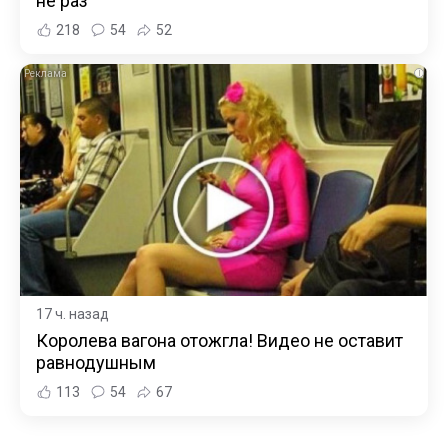
не раз
218
54
52
i
17 ч. назад
Королева вагона отожгла! Видео не оставит
равнодушным
113
54
67