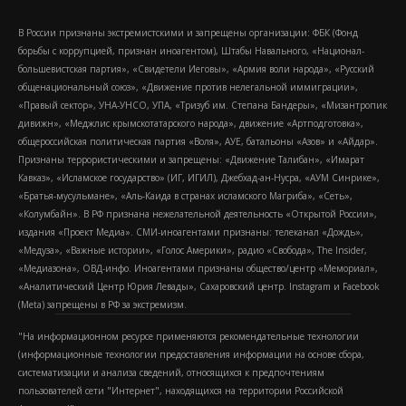
В России признаны экстремистскими и запрещены организации: ФБК (Фонд
борьбы с коррупцией, признан иноагентом), Штабы Навального, «Национал-
большевистская партия», «Свидетели Иеговы», «Армия воли народа», «Русский
общенациональный союз», «Движение против нелегальной иммиграции»,
«Правый сектор», УНА-УНСО, УПА, «Тризуб им. Степана Бандеры», «Мизантропик
дивижн», «Меджлис крымскотатарского народа», движение «Артподготовка»,
общероссийская политическая партия «Воля», АУЕ, батальоны «Азов» и «Айдар».
Признаны террористическими и запрещены: «Движение Талибан», «Имарат
Кавказ», «Исламское государство» (ИГ, ИГИЛ), Джебхад-ан-Нусра, «АУМ Синрике»,
«Братья-мусульмане», «Аль-Каида в странах исламского Магриба», «Сеть»,
«Колумбайн». В РФ признана нежелательной деятельность «Открытой России»,
издания «Проект Медиа». СМИ-иноагентами признаны: телеканал «Дождь»,
«Медуза», «Важные истории», «Голос Америки», радио «Свобода», The Insider,
«Медиазона», ОВД-инфо. Иноагентами признаны общество/центр «Мемориал»,
«Аналитический Центр Юрия Левады», Сахаровский центр. Instagram и Facebook
(Metа) запрещены в РФ за экстремизм.
"На информационном ресурсе применяются рекомендательные технологии
(информационные технологии предоставления информации на основе сбора,
систематизации и анализа сведений, относящихся к предпочтениям
пользователей сети "Интернет", находящихся на территории Российской