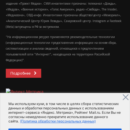
издания «Проект Медиа». СМИ-иноагентами признаны: телеканал «Дождь»,
«Медуза», «Важные истории», «Голос Америки», радио «Свобода», The Insider,
«Медиазона», ОВД-инфо. Иноагентами признаны общество/центр «Мемориал»,
«Аналитический Центр Юрия Левады», Сахаровский центр. Instagram и Facebook
(Metа) запрещены в РФ за экстремизм.
"На информационном ресурсе применяются рекомендательные технологии
(информационные технологии предоставления информации на основе сбора,
систематизации и анализа сведений, относящихся к предпочтениям
пользователей сети "Интернет", находящихся на территории Российской
Федерации)".
Подробнее
Мы используем куки, в том числе в целях сбора статистических
данных и обработки персональных данных с использованием
интернет-сервиса «Яндекс. Метрика», Рейтинг Mail.ru. Если Вы не
2015-2026- Информационное агентство МедиаПоток
согласны немедленно прекратите использование данного
сайта.
(Политика обработки персональных данных)
Для справки
Об издании
Пользовательское соглашение