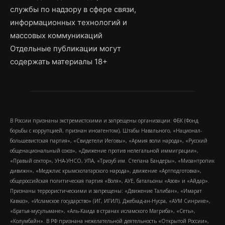
службы по надзору в сфере связи,
информационных технологий и
массовых коммуникаций
Отдельные публикации могут
содержать материалы 18+
В России признаны экстремистскими и запрещены организации: ФБК (Фонд
борьбы с коррупцией, признан иноагентом), Штабы Навального, «Национал-
большевистская партия», «Свидетели Иеговы», «Армия воли народа», «Русский
общенациональный союз», «Движение против нелегальной иммиграции»,
«Правый сектор», УНА-УНСО, УПА, «Тризуб им. Степана Бандеры», «Мизантропик
дивижн», «Меджлис крымскотатарского народа», движение «Артподготовка»,
общероссийская политическая партия «Воля», АУЕ, батальоны «Азов» и «Айдар».
Признаны террористическими и запрещены: «Движение Талибан», «Имарат
Кавказ», «Исламское государство» (ИГ, ИГИЛ), Джебхад-ан-Нусра, «АУМ Синрике»,
«Братья-мусульмане», «Аль-Каида в странах исламского Магриба», «Сеть»,
«Колумбайн». В РФ признана нежелательной деятельность «Открытой России»,