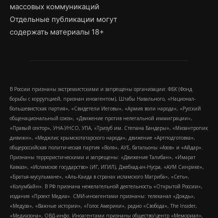
массовых коммуникаций
Отдельные публикации могут
содержать материалы 18+
В России признаны экстремистскими и запрещены организации: ФБК (Фонд
борьбы с коррупцией, признан иноагентом), Штабы Навального, «Национал-
большевистская партия», «Свидетели Иеговы», «Армия воли народа», «Русский
общенациональный союз», «Движение против нелегальной иммиграции»,
«Правый сектор», УНА-УНСО, УПА, «Тризуб им. Степана Бандеры», «Мизантропик
дивижн», «Меджлис крымскотатарского народа», движение «Артподготовка»,
общероссийская политическая партия «Воля», АУЕ, батальоны «Азов» и «Айдар».
Признаны террористическими и запрещены: «Движение Талибан», «Имарат
Кавказ», «Исламское государство» (ИГ, ИГИЛ), Джебхад-ан-Нусра, «АУМ Синрике»,
«Братья-мусульмане», «Аль-Каида в странах исламского Магриба», «Сеть»,
«Колумбайн». В РФ признана нежелательной деятельность «Открытой России»,
издания «Проект Медиа». СМИ-иноагентами признаны: телеканал «Дождь»,
«Медуза», «Важные истории», «Голос Америки», радио «Свобода», The Insider,
«Медиазона», ОВД-инфо. Иноагентами признаны общество/центр «Мемориал»,