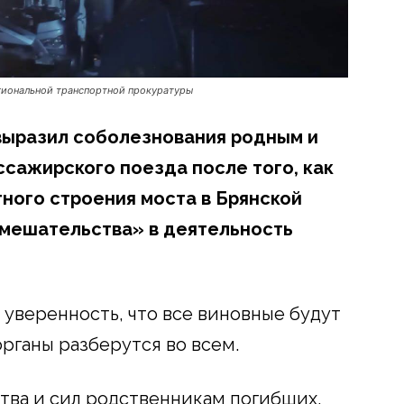
гиональной транспортной прокуратуры
выразил соболезнования родным и
ссажирского поезда после того, как
ного строения моста в Брянской
вмешательства» в деятельность
 уверенность, что все виновные будут
рганы разберутся во всем.
тва и сил родственникам погибших,