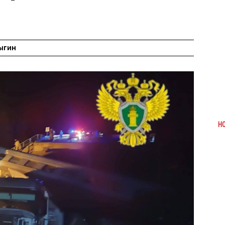
ыгин
Н