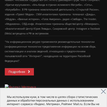
Кавказ», «Исламское государство» (ИГ, ИГИЛ), Джебхад-ан-Нусра, «АУМ Синрике»,
«Братья-мусульмане», «Аль-Каида в странах исламского Магриба», «Сеть»,
«Колумбайн». В РФ признана нежелательной деятельность «Открытой России»,
издания «Проект Медиа». СМИ-иноагентами признаны: телеканал «Дождь»,
«Медуза», «Важные истории», «Голос Америки», радио «Свобода», The Insider,
«Медиазона», ОВД-инфо. Иноагентами признаны общество/центр «Мемориал»,
«Аналитический Центр Юрия Левады», Сахаровский центр. Instagram и Facebook
(Metа) запрещены в РФ за экстремизм.
"На информационном ресурсе применяются рекомендательные технологии
(информационные технологии предоставления информации на основе сбора,
систематизации и анализа сведений, относящихся к предпочтениям
пользователей сети "Интернет", находящихся на территории Российской
Федерации)".
Подробнее
Мы используем куки, в том числе в целях сбора статистических
данных и обработки персональных данных с использованием
интернет-сервиса «Яндекс. Метрика», Рейтинг Mail.ru. Если Вы не