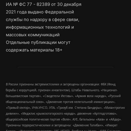
ИА № ФС 77 - 82389 от 30 декабря
2021 года выдано Федеральной
службы по надзору в сфере связи,
информационных технологий и
массовых коммуникаций
Отдельные публикации могут
содержать материалы 18+
В России признаны экстремистскими и запрещены организации: ФБК (Фонд
борьбы с коррупцией, признан иноагентом), Штабы Навального, «Национал-
большевистская партия», «Свидетели Иеговы», «Армия воли народа», «Русский
общенациональный союз», «Движение против нелегальной иммиграции»,
«Правый сектор», УНА-УНСО, УПА, «Тризуб им. Степана Бандеры», «Мизантропик
дивижн», «Меджлис крымскотатарского народа», движение «Артподготовка»,
общероссийская политическая партия «Воля», АУЕ, батальоны «Азов» и «Айдар».
Признаны террористическими и запрещены: «Движение Талибан», «Имарат