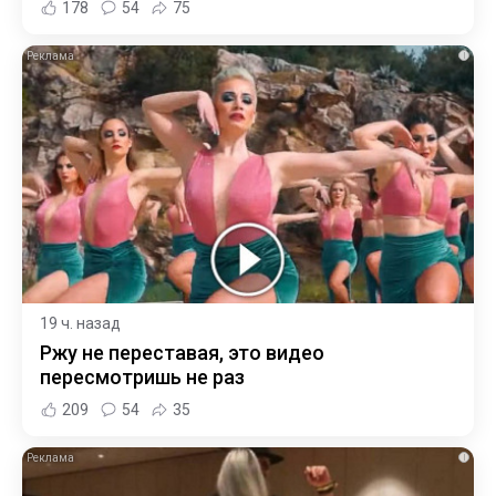
178
54
75
i
19 ч. назад
Ржу не переставая, это видео
пересмотришь не раз
209
54
35
i