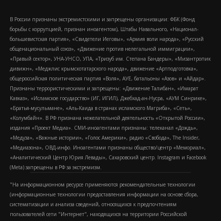
В России признаны экстремистскими и запрещены организации: ФБК (Фонд
борьбы с коррупцией, признан иноагентом), Штабы Навального, «Национал-
большевистская партия», «Свидетели Иеговы», «Армия воли народа», «Русский
общенациональный союз», «Движение против нелегальной иммиграции»,
«Правый сектор», УНА-УНСО, УПА, «Тризуб им. Степана Бандеры», «Мизантропик
дивижн», «Меджлис крымскотатарского народа», движение «Артподготовка»,
общероссийская политическая партия «Воля», АУЕ, батальоны «Азов» и «Айдар».
Признаны террористическими и запрещены: «Движение Талибан», «Имарат
Кавказ», «Исламское государство» (ИГ, ИГИЛ), Джебхад-ан-Нусра, «АУМ Синрике»,
«Братья-мусульмане», «Аль-Каида в странах исламского Магриба», «Сеть»,
«Колумбайн». В РФ признана нежелательной деятельность «Открытой России»,
издания «Проект Медиа». СМИ-иноагентами признаны: телеканал «Дождь»,
«Медуза», «Важные истории», «Голос Америки», радио «Свобода», The Insider,
«Медиазона», ОВД-инфо. Иноагентами признаны общество/центр «Мемориал»,
«Аналитический Центр Юрия Левады», Сахаровский центр. Instagram и Facebook
(Metа) запрещены в РФ за экстремизм.
"На информационном ресурсе применяются рекомендательные технологии
(информационные технологии предоставления информации на основе сбора,
систематизации и анализа сведений, относящихся к предпочтениям
пользователей сети "Интернет", находящихся на территории Российской