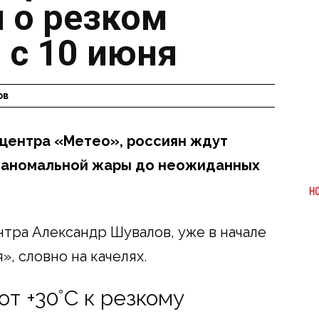
 о резком
 с 10 июня
ов
центра «Метео», россиян ждут
т аномальной жары до неожиданных
Н
тра Александр Шувалов, уже в начале
», словно на качелях.
от +30°C к резкому