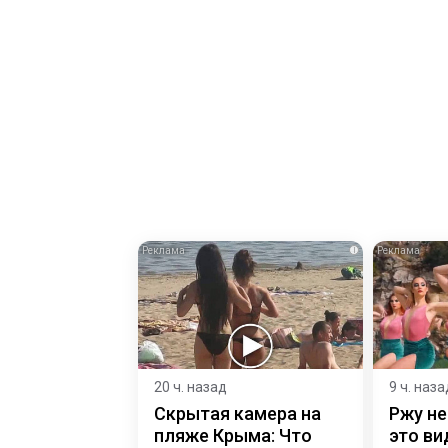
i
20 ч. назад
9 ч. наза
Скрытая камера на
Ржу не
пляже Крыма: Что
это ви