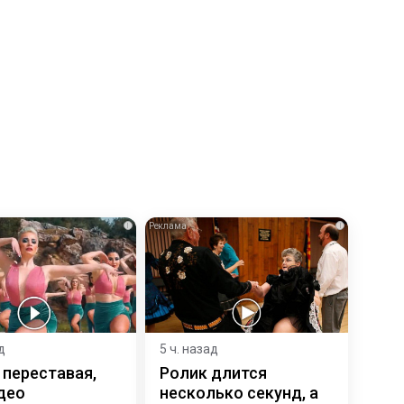
i
i
д
5 ч. назад
 переставая,
Ролик длится
део
несколько секунд, а