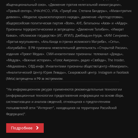
общенациональный союз», «Движение против нелегальной иммиграции»,
«Правый сектор», УНА-УНСО, УПА, «Тризуб им. Степана Бандеры», «Мизантропик
дивижн», «Меджлис крымскотатарского народа», движение «Артподготовка»,
общероссийская политическая партия «Воля», АУЕ, батальоны «Азов» и «Айдар».
Признаны террористическими и запрещены: «Движение Талибан», «Имарат
Кавказ», «Исламское государство» (ИГ, ИГИЛ), Джебхад-ан-Нусра, «АУМ Синрике»,
«Братья-мусульмане», «Аль-Каида в странах исламского Магриба», «Сеть»,
«Колумбайн». В РФ признана нежелательной деятельность «Открытой России»,
издания «Проект Медиа». СМИ-иноагентами признаны: телеканал «Дождь»,
«Медуза», «Важные истории», «Голос Америки», радио «Свобода», The Insider,
«Медиазона», ОВД-инфо. Иноагентами признаны общество/центр «Мемориал»,
«Аналитический Центр Юрия Левады», Сахаровский центр. Instagram и Facebook
(Metа) запрещены в РФ за экстремизм.
"На информационном ресурсе применяются рекомендательные технологии
(информационные технологии предоставления информации на основе сбора,
систематизации и анализа сведений, относящихся к предпочтениям
пользователей сети "Интернет", находящихся на территории Российской
Федерации)".
Подробнее