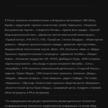
В России признаны экстремистскими и запрещены организации: ФБК (Фонд
борьбы с коррупцией, признан иноагентом), Штабы Навального, «Национал-
большевистская партия», «Свидетели Иеговы», «Армия воли народа», «Русский
общенациональный союз», «Движение против нелегальной иммиграции»,
«Правый сектор», УНА-УНСО, УПА, «Тризуб им. Степана Бандеры», «Мизантропик
дивижн», «Меджлис крымскотатарского народа», движение «Артподготовка»,
общероссийская политическая партия «Воля», АУЕ, батальоны «Азов» и «Айдар».
Признаны террористическими и запрещены: «Движение Талибан», «Имарат
Кавказ», «Исламское государство» (ИГ, ИГИЛ), Джебхад-ан-Нусра, «АУМ Синрике»,
«Братья-мусульмане», «Аль-Каида в странах исламского Магриба», «Сеть»,
«Колумбайн». В РФ признана нежелательной деятельность «Открытой России»,
издания «Проект Медиа». СМИ-иноагентами признаны: телеканал «Дождь»,
«Медуза», «Важные истории», «Голос Америки», радио «Свобода», The Insider,
«Медиазона», ОВД-инфо. Иноагентами признаны общество/центр «Мемориал»,
«Аналитический Центр Юрия Левады», Сахаровский центр. Instagram и Facebook
(Metа) запрещены в РФ за экстремизм.
"На информационном ресурсе применяются рекомендательные технологии
(информационные технологии предоставления информации на основе сбора,