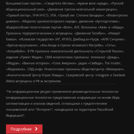
большевистская партия», «Свидетели Иеговы», «Армия воли народа», «Русский
общенациональный союз», «Движение против нелегальной иммиграции»,
«Правый сектор», УНА-УНСО, УПА, «Тризуб им. Степана Бандеры», «Мизантропик
дивижн», «Меджлис крымскотатарского народа», движение «Артподготовка»,
общероссийская политическая партия «Воля», АУЕ, батальоны «Азов» и «Айдар».
Признаны террористическими и запрещены: «Движение Талибан», «Имарат
Кавказ», «Исламское государство» (ИГ, ИГИЛ), Джебхад-ан-Нусра, «АУМ Синрике»,
«Братья-мусульмане», «Аль-Каида в странах исламского Магриба», «Сеть»,
«Колумбайн». В РФ признана нежелательной деятельность «Открытой России»,
издания «Проект Медиа». СМИ-иноагентами признаны: телеканал «Дождь»,
«Медуза», «Важные истории», «Голос Америки», радио «Свобода», The Insider,
«Медиазона», ОВД-инфо. Иноагентами признаны общество/центр «Мемориал»,
«Аналитический Центр Юрия Левады», Сахаровский центр. Instagram и Facebook
(Metа) запрещены в РФ за экстремизм.
"На информационном ресурсе применяются рекомендательные технологии
(информационные технологии предоставления информации на основе сбора,
систематизации и анализа сведений, относящихся к предпочтениям
пользователей сети "Интернет", находящихся на территории Российской
Федерации)".
Подробнее