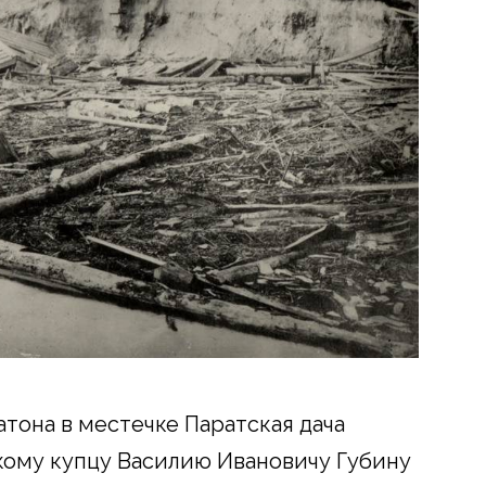
атона в местечке Паратская дача
кому купцу Василию Ивановичу Губину