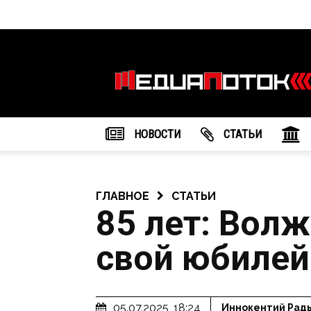
Информационное
агентство
"МедиаПоток"
НОВОСТИ
CТАТЬИ
ГЛАВНОЕ
СТАТЬИ
85 лет: Вол
свой юбилей
05.07.2025, 18:24
Иннокентий Рад