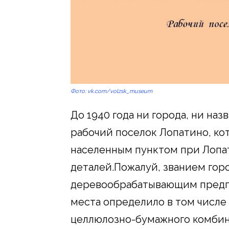
Фото: vk.com/volzsk_museum
До 1940 года ни города, ни на
рабочий поселок Лопатино, кот
населенным пунктом при Лопа
деталей.Пожалуй, званием гор
деревообрабатывающим предпр
места определило в том числе
целлюлозно-бумажного комбинат