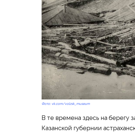
Фото: vk.com/volzsk_museum
В те времена здесь на берегу з
Казанской губернии астраханс