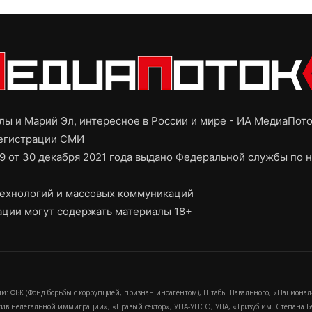
ы и Марий Эл, интересное в России и мире - ИА МедиаПот
регистрации СМИ
9 от 30 декабря 2021 года выдано Федеральной службы по н
ехнологий и массовых коммуникаций
ции могут содержать материалы 18+
и: ФБК (Фонд борьбы с коррупцией, признан иноагентом), Штабы Навального, «Национал
тив нелегальной иммиграции», «Правый сектор», УНА-УНСО, УПА, «Тризуб им. Степана