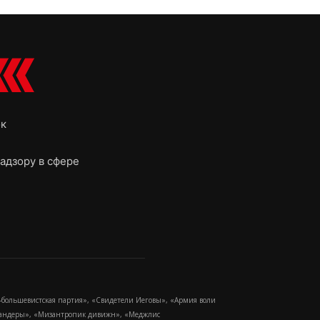
ок
адзору в сфере
-большевистская партия», «Свидетели Иеговы», «Армия воли
 Бандеры», «Мизантропик дивижн», «Меджлис