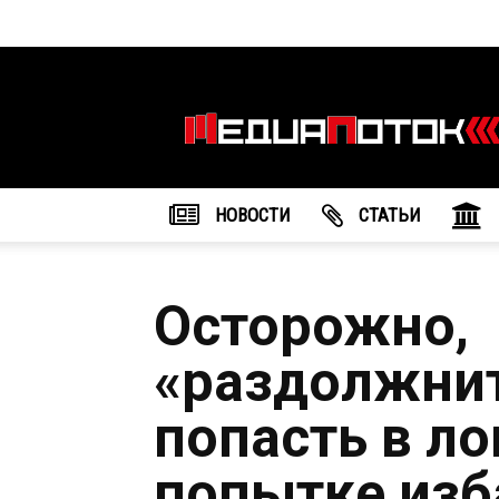
Информационное
агентство
"МедиаПоток"
НОВОСТИ
CТАТЬИ
Осторожно,
«раздолжнит
попасть в л
попытке изб