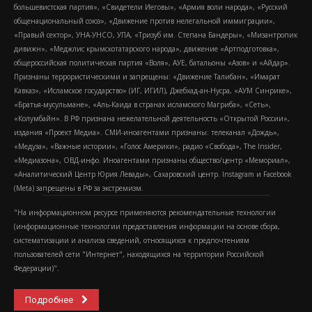
большевистская партия», «Свидетели Иеговы», «Армия воли народа», «Русский
общенациональный союз», «Движение против нелегальной иммиграции»,
«Правый сектор», УНА-УНСО, УПА, «Тризуб им. Степана Бандеры», «Мизантропик
дивижн», «Меджлис крымскотатарского народа», движение «Артподготовка»,
общероссийская политическая партия «Воля», АУЕ, батальоны «Азов» и «Айдар».
Признаны террористическими и запрещены: «Движение Талибан», «Имарат
Кавказ», «Исламское государство» (ИГ, ИГИЛ), Джебхад-ан-Нусра, «АУМ Синрике»,
«Братья-мусульмане», «Аль-Каида в странах исламского Магриба», «Сеть»,
«Колумбайн». В РФ признана нежелательной деятельность «Открытой России»,
издания «Проект Медиа». СМИ-иноагентами признаны: телеканал «Дождь»,
«Медуза», «Важные истории», «Голос Америки», радио «Свобода», The Insider,
«Медиазона», ОВД-инфо. Иноагентами признаны общество/центр «Мемориал»,
«Аналитический Центр Юрия Левады», Сахаровский центр. Instagram и Facebook
(Metа) запрещены в РФ за экстремизм.
"На информационном ресурсе применяются рекомендательные технологии
(информационные технологии предоставления информации на основе сбора,
систематизации и анализа сведений, относящихся к предпочтениям
пользователей сети "Интернет", находящихся на территории Российской
Федерации)".
Подробнее