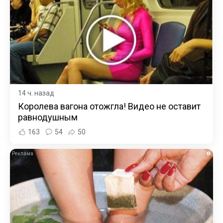
14 ч. назад
Королева вагона отожгла! Видео не оставит
равнодушным
163
54
50
i