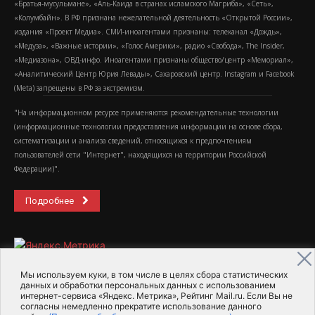
«Братья-мусульмане», «Аль-Каида в странах исламского Магриба», «Сеть»,
«Колумбайн». В РФ признана нежелательной деятельность «Открытой России»,
издания «Проект Медиа». СМИ-иноагентами признаны: телеканал «Дождь»,
«Медуза», «Важные истории», «Голос Америки», радио «Свобода», The Insider,
«Медиазона», ОВД-инфо. Иноагентами признаны общество/центр «Мемориал»,
«Аналитический Центр Юрия Левады», Сахаровский центр. Instagram и Facebook
(Metа) запрещены в РФ за экстремизм.
"На информационном ресурсе применяются рекомендательные технологии
(информационные технологии предоставления информации на основе сбора,
систематизации и анализа сведений, относящихся к предпочтениям
пользователей сети "Интернет", находящихся на территории Российской
Федерации)".
Подробнее
Мы используем куки, в том числе в целях сбора статистических
данных и обработки персональных данных с использованием
интернет-сервиса «Яндекс. Метрика», Рейтинг Mail.ru. Если Вы не
2015-2026- Информационное агентство МедиаПоток
согласны немедленно прекратите использование данного