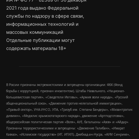
2021 года выдано Федеральной
службы по надзору в сфере связи,
информационных технологий и
массовых коммуникаций
Отдельные публикации могут
содержать материалы 18+
В России признаны экстремистскими и запрещены организации: ФБК (Фонд
борьбы с коррупцией, признан иноагентом), Штабы Навального, «Национал-
большевистская партия», «Свидетели Иеговы», «Армия воли народа», «Русский
общенациональный союз», «Движение против нелегальной иммиграции»,
«Правый сектор», УНА-УНСО, УПА, «Тризуб им. Степана Бандеры», «Мизантропик
дивижн», «Меджлис крымскотатарского народа», движение «Артподготовка»,
общероссийская политическая партия «Воля», АУЕ, батальоны «Азов» и «Айдар».
Признаны террористическими и запрещены: «Движение Талибан», «Имарат
Кавказ», «Исламское государство» (ИГ, ИГИЛ), Джебхад-ан-Нусра, «АУМ Синрике»,