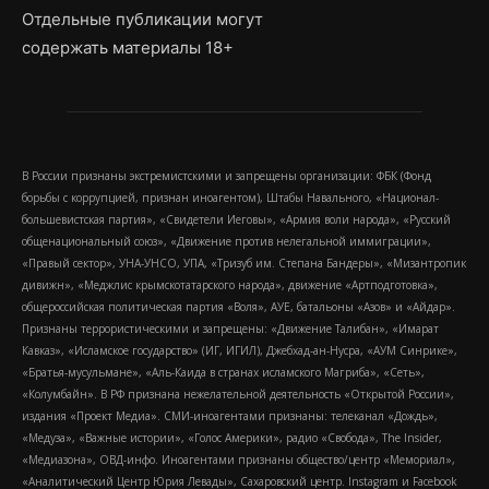
Отдельные публикации могут
содержать материалы 18+
В России признаны экстремистскими и запрещены организации: ФБК (Фонд
борьбы с коррупцией, признан иноагентом), Штабы Навального, «Национал-
большевистская партия», «Свидетели Иеговы», «Армия воли народа», «Русский
общенациональный союз», «Движение против нелегальной иммиграции»,
«Правый сектор», УНА-УНСО, УПА, «Тризуб им. Степана Бандеры», «Мизантропик
дивижн», «Меджлис крымскотатарского народа», движение «Артподготовка»,
общероссийская политическая партия «Воля», АУЕ, батальоны «Азов» и «Айдар».
Признаны террористическими и запрещены: «Движение Талибан», «Имарат
Кавказ», «Исламское государство» (ИГ, ИГИЛ), Джебхад-ан-Нусра, «АУМ Синрике»,
«Братья-мусульмане», «Аль-Каида в странах исламского Магриба», «Сеть»,
«Колумбайн». В РФ признана нежелательной деятельность «Открытой России»,
издания «Проект Медиа». СМИ-иноагентами признаны: телеканал «Дождь»,
«Медуза», «Важные истории», «Голос Америки», радио «Свобода», The Insider,
«Медиазона», ОВД-инфо. Иноагентами признаны общество/центр «Мемориал»,
«Аналитический Центр Юрия Левады», Сахаровский центр. Instagram и Facebook