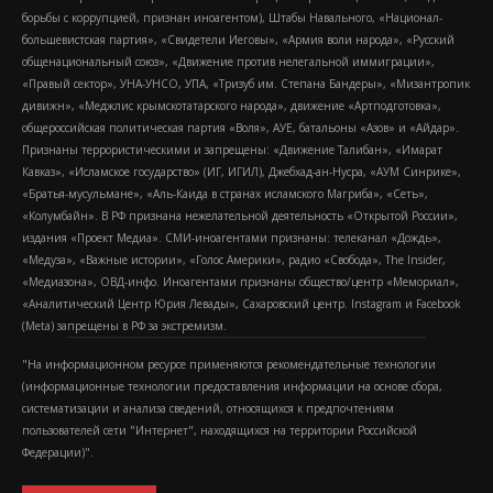
борьбы с коррупцией, признан иноагентом), Штабы Навального, «Национал-
большевистская партия», «Свидетели Иеговы», «Армия воли народа», «Русский
общенациональный союз», «Движение против нелегальной иммиграции»,
«Правый сектор», УНА-УНСО, УПА, «Тризуб им. Степана Бандеры», «Мизантропик
дивижн», «Меджлис крымскотатарского народа», движение «Артподготовка»,
общероссийская политическая партия «Воля», АУЕ, батальоны «Азов» и «Айдар».
Признаны террористическими и запрещены: «Движение Талибан», «Имарат
Кавказ», «Исламское государство» (ИГ, ИГИЛ), Джебхад-ан-Нусра, «АУМ Синрике»,
«Братья-мусульмане», «Аль-Каида в странах исламского Магриба», «Сеть»,
«Колумбайн». В РФ признана нежелательной деятельность «Открытой России»,
издания «Проект Медиа». СМИ-иноагентами признаны: телеканал «Дождь»,
«Медуза», «Важные истории», «Голос Америки», радио «Свобода», The Insider,
«Медиазона», ОВД-инфо. Иноагентами признаны общество/центр «Мемориал»,
«Аналитический Центр Юрия Левады», Сахаровский центр. Instagram и Facebook
(Metа) запрещены в РФ за экстремизм.
"На информационном ресурсе применяются рекомендательные технологии
(информационные технологии предоставления информации на основе сбора,
систематизации и анализа сведений, относящихся к предпочтениям
пользователей сети "Интернет", находящихся на территории Российской
Федерации)".