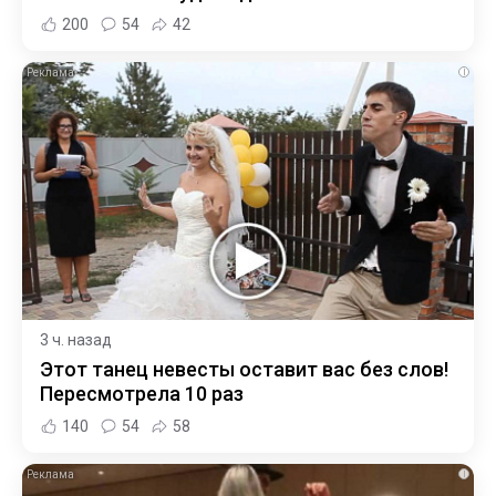
200
54
42
i
3 ч. назад
Этот танец невесты оставит вас без слов!
Пересмотрела 10 раз
140
54
58
i