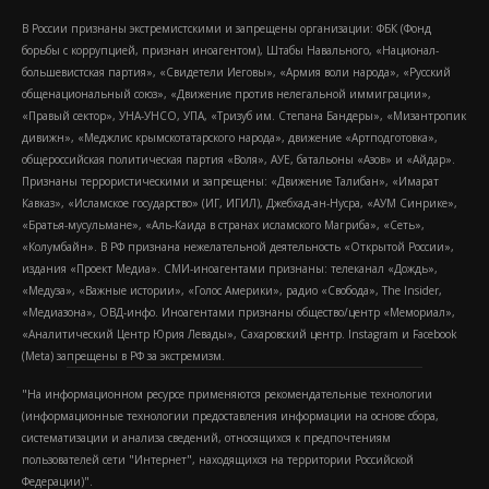
В России признаны экстремистскими и запрещены организации: ФБК (Фонд
борьбы с коррупцией, признан иноагентом), Штабы Навального, «Национал-
большевистская партия», «Свидетели Иеговы», «Армия воли народа», «Русский
общенациональный союз», «Движение против нелегальной иммиграции»,
«Правый сектор», УНА-УНСО, УПА, «Тризуб им. Степана Бандеры», «Мизантропик
дивижн», «Меджлис крымскотатарского народа», движение «Артподготовка»,
общероссийская политическая партия «Воля», АУЕ, батальоны «Азов» и «Айдар».
Признаны террористическими и запрещены: «Движение Талибан», «Имарат
Кавказ», «Исламское государство» (ИГ, ИГИЛ), Джебхад-ан-Нусра, «АУМ Синрике»,
«Братья-мусульмане», «Аль-Каида в странах исламского Магриба», «Сеть»,
«Колумбайн». В РФ признана нежелательной деятельность «Открытой России»,
издания «Проект Медиа». СМИ-иноагентами признаны: телеканал «Дождь»,
«Медуза», «Важные истории», «Голос Америки», радио «Свобода», The Insider,
«Медиазона», ОВД-инфо. Иноагентами признаны общество/центр «Мемориал»,
«Аналитический Центр Юрия Левады», Сахаровский центр. Instagram и Facebook
(Metа) запрещены в РФ за экстремизм.
"На информационном ресурсе применяются рекомендательные технологии
(информационные технологии предоставления информации на основе сбора,
систематизации и анализа сведений, относящихся к предпочтениям
пользователей сети "Интернет", находящихся на территории Российской
Федерации)".