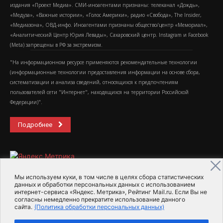
издания «Проект Медиа». СМИ-иноагентами признаны: телеканал «Дождь»,
«Медуза», «Важные истории», «Голос Америки», радио «Свобода», The Insider,
«Медиазона», ОВД-инфо. Иноагентами признаны общество/центр «Мемориал»,
«Аналитический Центр Юрия Левады», Сахаровский центр. Instagram и Facebook
(Metа) запрещены в РФ за экстремизм.
"На информационном ресурсе применяются рекомендательные технологии
(информационные технологии предоставления информации на основе сбора,
систематизации и анализа сведений, относящихся к предпочтениям
пользователей сети "Интернет", находящихся на территории Российской
Федерации)".
Подробнее
Мы используем куки, в том числе в целях сбора статистических
данных и обработки персональных данных с использованием
интернет-сервиса «Яндекс. Метрика», Рейтинг Mail.ru. Если Вы не
2015-2026- Информационное агентство МедиаПоток
согласны немедленно прекратите использование данного
сайта.
(Политика обработки персональных данных)
Для справки
Об издании
Пользовательское соглашение