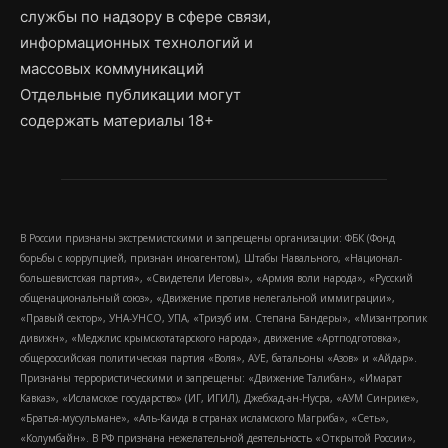
службы по надзору в сфере связи,
информационных технологий и
массовых коммуникаций
Отдельные публикации могут
содержать материалы 18+
В России признаны экстремистскими и запрещены организации: ФБК (Фонд
борьбы с коррупцией, признан иноагентом), Штабы Навального, «Национал-
большевистская партия», «Свидетели Иеговы», «Армия воли народа», «Русский
общенациональный союз», «Движение против нелегальной иммиграции»,
«Правый сектор», УНА-УНСО, УПА, «Тризуб им. Степана Бандеры», «Мизантропик
дивижн», «Меджлис крымскотатарского народа», движение «Артподготовка»,
общероссийская политическая партия «Воля», АУЕ, батальоны «Азов» и «Айдар».
Признаны террористическими и запрещены: «Движение Талибан», «Имарат
Кавказ», «Исламское государство» (ИГ, ИГИЛ), Джебхад-ан-Нусра, «АУМ Синрике»,
«Братья-мусульмане», «Аль-Каида в странах исламского Магриба», «Сеть»,
«Колумбайн». В РФ признана нежелательной деятельность «Открытой России»,