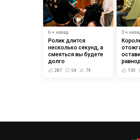
6 ч. назад
3 ч. наза
Ролик длится
Корол
несколько секунд, а
отожгл
смеяться вы будете
остав
долго
равно
287
54
74
130