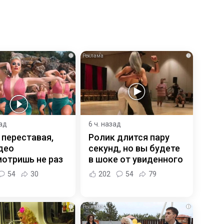
i
i
зад
6 ч. назад
 переставая,
Ролик длится пару
део
секунд, но вы будете
отришь не раз
в шоке от увиденного
54
30
202
54
79
i
i