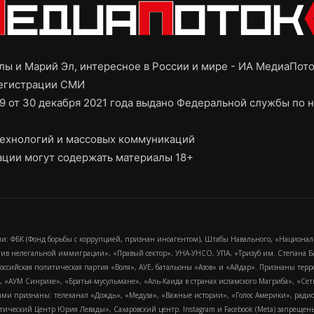
ы и Марий Эл, интересное в России и мире - ИА МедиаПот
регистрации СМИ
9 от 30 декабря 2021 года выдано Федеральной службы по н
ехнологий и массовых коммуникаций
ции могут содержать материалы 18+
и: ФБК (Фонд борьбы с коррупцией, признан иноагентом), Штабы Навального, «Национал
тив нелегальной иммиграции», «Правый сектор», УНА-УНСО, УПА, «Тризуб им. Степана
российская политическая партия «Воля», АУЕ, батальоны «Азов» и «Айдар». Признаны т
сра, «АУМ Синрике», «Братья-мусульмане», «Аль-Каида в странах исламского Магриба», «С
и признаны: телеканал «Дождь», «Медуза», «Важные истории», «Голос Америки», радио «
еский Центр Юрия Левады», Сахаровский центр. Instagram и Facebook (Metа) запрещены 