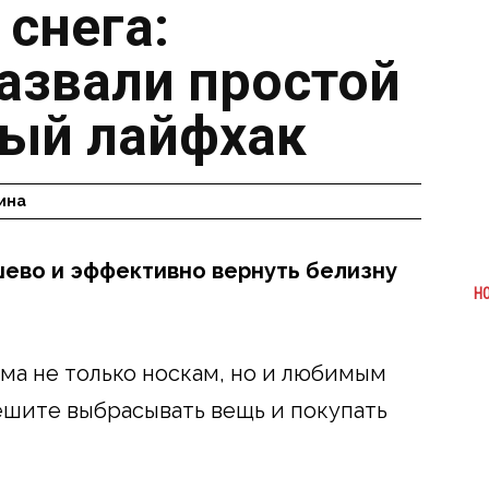
 снега:
азвали простой
ый лайфхак
ина
шево и эффективно вернуть белизну
Н
ма не только носкам, но и любимым
ешите выбрасывать вещь и покупать