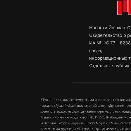
Новости Йошкар-Ол
Свидетельство о 
ИА № ФС 77 - 8238
связи,
информационных т
Отдельные публика
В России признаны экстремистскими и запрещены организаци
народа», «Русский общенациональный союз», «Движение про
крымскотатарского народа», движение «Артподготовка», обще
Кавказ», «Исламское государство» (ИГ, ИГИЛ), Джебхад-ан-Ну
«Открытой России», издания «Проект Медиа». СМИ-иноагентам
Иноагентами признаны общество/центр «Мемориал», «Аналитич