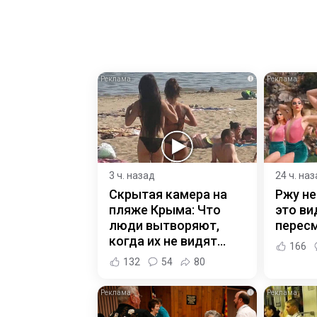
i
3 ч. назад
24 ч. на
Скрытая камера на
Ржу не
пляже Крыма: Что
это ви
люди вытворяют,
пересм
когда их не видят...
166
132
54
80
i