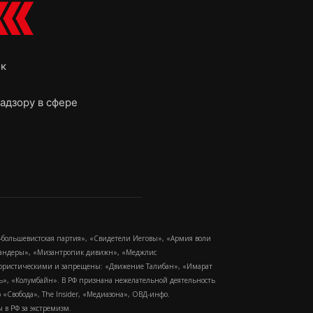
ок
адзору в сфере
-большевистская партия», «Свидетели Иеговы», «Армия воли
 Бандеры», «Мизантропик дивижн», «Меджлис
еррористическими и запрещены: «Движение Талибан», «Имарат
еть», «Колумбайн». В РФ признана нежелательной деятельность
Свобода», The Insider, «Медиазона», ОВД-инфо.
в РФ за экстремизм.