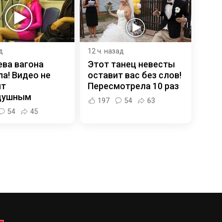
д
12 ч. назад
ева вагона
Этот танец невесты
а! Видео не
оставит вас без слов!
ит
Пересмотрела 10 раз
душным
197
54
63
54
45