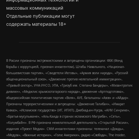
массовых коммуникаций
Отдельные публикации могут
содержать материалы 18+
В России признаны экстремистскими и запрещены организации: ФБК (Фонд
борьбы с коррупцией, признан иноагентом), Штабы Навального, «Национал-
большевистская партия», «Свидетели Иеговы», «Армия воли народа», «Русский
общенациональный союз», «Движение против нелегальной иммиграции»,
«Правый сектор», УНА-УНСО, УПА, «Тризуб им. Степана Бандеры», «Мизантропик
дивижн», «Меджлис крымскотатарского народа», движение «Артподготовка»,
общероссийская политическая партия «Воля», АУЕ, батальоны «Азов» и «Айдар».
Признаны террористическими и запрещены: «Движение Талибан», «Имарат
Кавказ», «Исламское государство» (ИГ, ИГИЛ), Джебхад-ан-Нусра, «АУМ Синрике»,
«Братья-мусульмане», «Аль-Каида в странах исламского Магриба», «Сеть»,
«Колумбайн». В РФ признана нежелательной деятельность «Открытой России»,
издания «Проект Медиа». СМИ-иноагентами признаны: телеканал «Дождь»,
«Медуза», «Важные истории», «Голос Америки», радио «Свобода», The Insider,