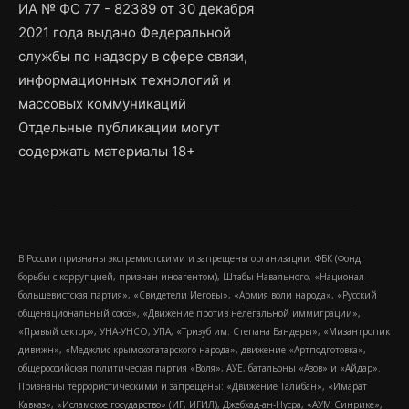
ИА № ФС 77 - 82389 от 30 декабря
2021 года выдано Федеральной
службы по надзору в сфере связи,
информационных технологий и
массовых коммуникаций
Отдельные публикации могут
содержать материалы 18+
В России признаны экстремистскими и запрещены организации: ФБК (Фонд
борьбы с коррупцией, признан иноагентом), Штабы Навального, «Национал-
большевистская партия», «Свидетели Иеговы», «Армия воли народа», «Русский
общенациональный союз», «Движение против нелегальной иммиграции»,
«Правый сектор», УНА-УНСО, УПА, «Тризуб им. Степана Бандеры», «Мизантропик
дивижн», «Меджлис крымскотатарского народа», движение «Артподготовка»,
общероссийская политическая партия «Воля», АУЕ, батальоны «Азов» и «Айдар».
Признаны террористическими и запрещены: «Движение Талибан», «Имарат
Кавказ», «Исламское государство» (ИГ, ИГИЛ), Джебхад-ан-Нусра, «АУМ Синрике»,