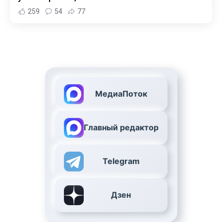
259
54
77
МедиаПоток
Главный редактор
Telegram
Дзен