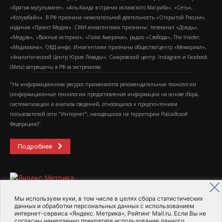
«Братья-мусульмане», «Аль-Каида в странах исламского Магриба», «Сеть»,
«Колумбайн». В РФ признана нежелательной деятельность «Открытой России»,
издания «Проект Медиа». СМИ-иноагентами признаны: телеканал «Дождь»,
«Медуза», «Важные истории», «Голос Америки», радио «Свобода», The Insider,
«Медиазона», ОВД-инфо. Иноагентами признаны общество/центр «Мемориал»,
«Аналитический Центр Юрия Левады», Сахаровский центр. Instagram и Facebook
(Metа) запрещены в РФ за экстремизм.
"На информационном ресурсе применяются рекомендательные технологии
(информационные технологии предоставления информации на основе сбора,
систематизации и анализа сведений, относящихся к предпочтениям
пользователей сети "Интернет", находящихся на территории Российской
Федерации)".
Подробнее
Мы используем куки, в том числе в целях сбора статистических
данных и обработки персональных данных с использованием
интернет-сервиса «Яндекс. Метрика», Рейтинг Mail.ru. Если Вы не
2015-2026- Информационное агентство МедиаПоток
согласны немедленно прекратите использование данного